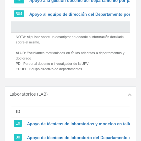
135
Apoyo a la gestión docente del departamento por parte
504
Apoyo al equipo de dirección del Departamento por par
NOTA: Al pulsar sobre un descriptor se accede a información detallada
sobre el mismo.
ALUD:
Estudiantes matriculados en títulos adscritos a departamentos y
doctorado
PDI:
Personal docente e investigador de la UPV
EDDEP:
Equipo directivo de departamentos
Laboratorios (LAB)
ID
D
10
Apoyo de técnicos de laboratorios y modelos en talleres/
80
Apoyo de técnicos de laboratorio del Departamento a la ac