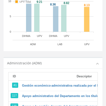
10
UPV Total
5
0
DIHMA
UPV
DIHMA
UPV
ADM
LAB
UPV
Administración (ADM)
ID
Descriptor
41
Gestión económico-administrativa realizada por el PTG
117
Apoyo administrativo del Departamento en los títulos de 