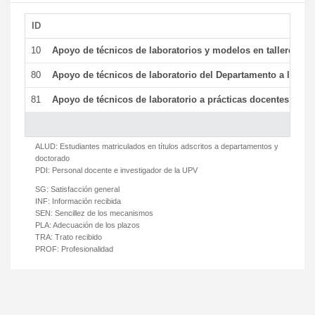
ID
De
10
Apoyo de técnicos de laboratorios y modelos en talleres/la
80
Apoyo de técnicos de laboratorio del Departamento a la acti
81
Apoyo de técnicos de laboratorio a prácticas docentes y ge
ALUD:
Estudiantes matriculados en títulos adscritos a departamentos y
doctorado
PDI:
Personal docente e investigador de la UPV
SG:
Satisfacción general
INF:
Información recibida
SEN:
Sencillez de los mecanismos
PLA:
Adecuación de los plazos
TRA:
Trato recibido
PROF:
Profesionalidad