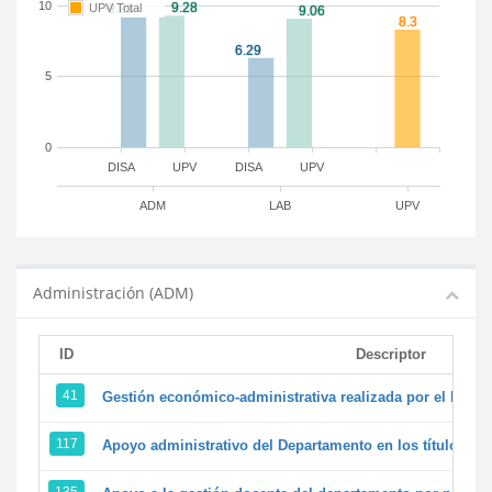
10
UPV Total
5
0
DISA
UPV
DISA
UPV
ADM
LAB
UPV
Administración (ADM)
ID
Descriptor
41
Gestión económico-administrativa realizada por el PTG
117
Apoyo administrativo del Departamento en los títulos de 