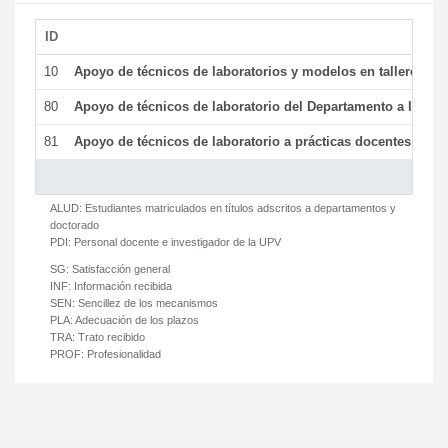
ID
De
10
Apoyo de técnicos de laboratorios y modelos en talleres/la
80
Apoyo de técnicos de laboratorio del Departamento a la acti
81
Apoyo de técnicos de laboratorio a prácticas docentes y ge
ALUD:
Estudiantes matriculados en títulos adscritos a departamentos y
doctorado
PDI:
Personal docente e investigador de la UPV
SG:
Satisfacción general
INF:
Información recibida
SEN:
Sencillez de los mecanismos
PLA:
Adecuación de los plazos
TRA:
Trato recibido
PROF:
Profesionalidad