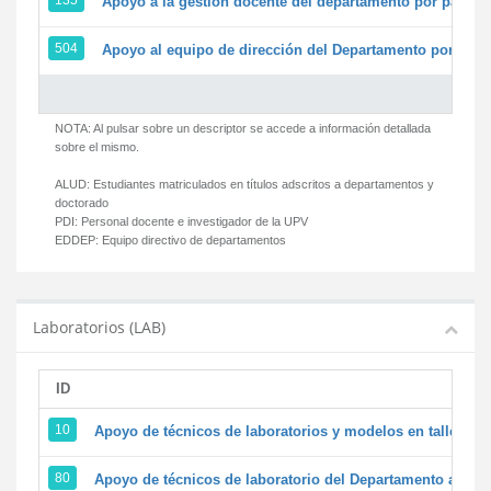
135
Apoyo a la gestión docente del departamento por parte
504
Apoyo al equipo de dirección del Departamento por par
NOTA: Al pulsar sobre un descriptor se accede a información detallada
sobre el mismo.
ALUD:
Estudiantes matriculados en títulos adscritos a departamentos y
doctorado
PDI:
Personal docente e investigador de la UPV
EDDEP:
Equipo directivo de departamentos
Laboratorios (LAB)
ID
D
10
Apoyo de técnicos de laboratorios y modelos en talleres/
80
Apoyo de técnicos de laboratorio del Departamento a la ac