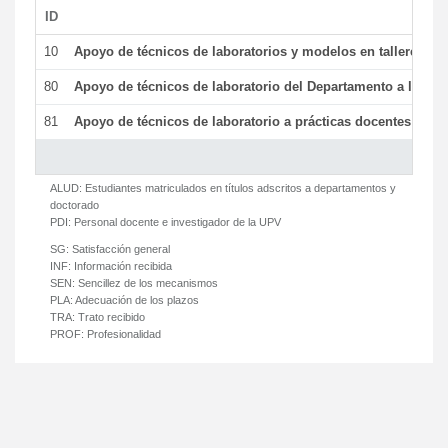
ID
De
10
Apoyo de técnicos de laboratorios y modelos en talleres/la
80
Apoyo de técnicos de laboratorio del Departamento a la acti
81
Apoyo de técnicos de laboratorio a prácticas docentes y ge
ALUD:
Estudiantes matriculados en títulos adscritos a departamentos y
doctorado
PDI:
Personal docente e investigador de la UPV
SG:
Satisfacción general
INF:
Información recibida
SEN:
Sencillez de los mecanismos
PLA:
Adecuación de los plazos
TRA:
Trato recibido
PROF:
Profesionalidad