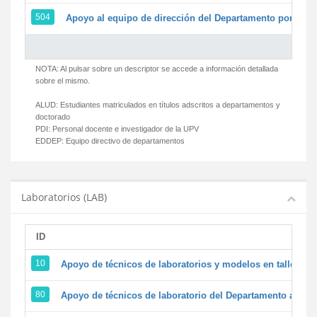
504
Apoyo al equipo de dirección del Departamento por par
NOTA: Al pulsar sobre un descriptor se accede a información detallada
sobre el mismo.
ALUD:
Estudiantes matriculados en títulos adscritos a departamentos y
doctorado
PDI:
Personal docente e investigador de la UPV
EDDEP:
Equipo directivo de departamentos
Laboratorios (LAB)
ID
D
10
Apoyo de técnicos de laboratorios y modelos en talleres/
80
Apoyo de técnicos de laboratorio del Departamento a la ac