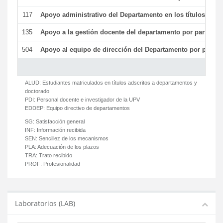
117
Apoyo administrativo del Departamento en los títulos de má
135
Apoyo a la gestión docente del departamento por parte d
504
Apoyo al equipo de dirección del Departamento por parte
ALUD:
Estudiantes matriculados en títulos adscritos a departamentos y
doctorado
PDI:
Personal docente e investigador de la UPV
EDDEP:
Equipo directivo de departamentos
SG:
Satisfacción general
INF:
Información recibida
SEN:
Sencillez de los mecanismos
PLA:
Adecuación de los plazos
TRA:
Trato recibido
PROF:
Profesionalidad
Laboratorios (LAB)