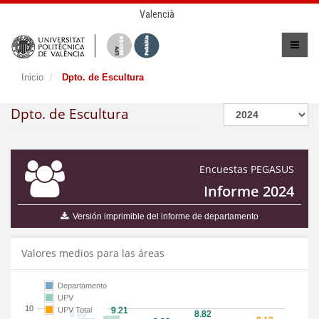
Valencià
Inicio
Dpto. de Escultura
Dpto. de Escultura
Encuestas PEGASUS
Informe 2024
Versión imprimible del informe de departamento
Valores medios para las áreas
Departamento
UPV
10
UPV Total