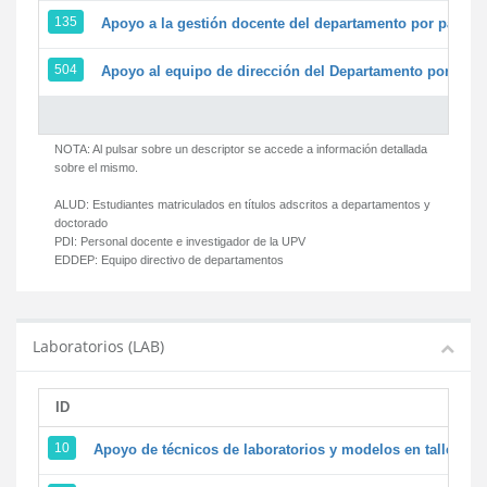
135
Apoyo a la gestión docente del departamento por parte
504
Apoyo al equipo de dirección del Departamento por par
NOTA: Al pulsar sobre un descriptor se accede a información detallada
sobre el mismo.
ALUD:
Estudiantes matriculados en títulos adscritos a departamentos y
doctorado
PDI:
Personal docente e investigador de la UPV
EDDEP:
Equipo directivo de departamentos
Laboratorios (LAB)
ID
D
10
Apoyo de técnicos de laboratorios y modelos en talleres/