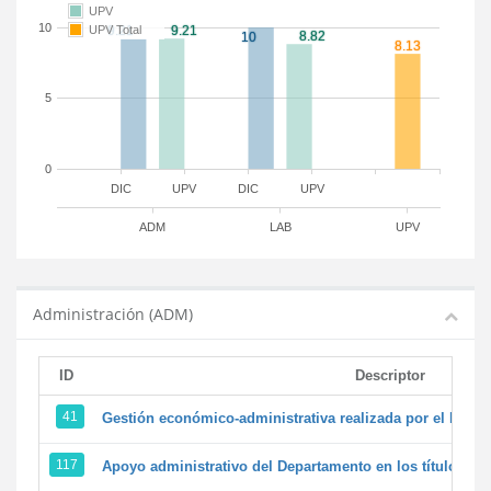
UPV
10
UPV Total
5
0
DIC
UPV
DIC
UPV
ADM
LAB
UPV
Administración (ADM)
ID
Descriptor
41
Gestión económico-administrativa realizada por el PTG
117
Apoyo administrativo del Departamento en los títulos de 