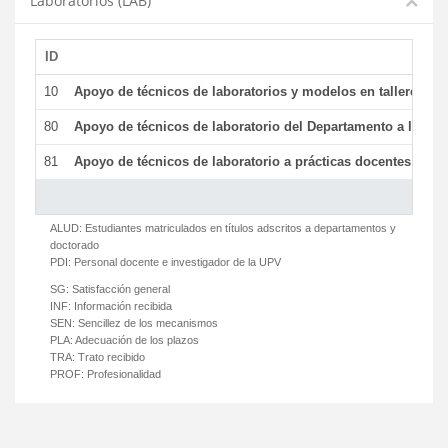
Laboratorios (LAB)
ID
De
10
Apoyo de técnicos de laboratorios y modelos en talleres/la
80
Apoyo de técnicos de laboratorio del Departamento a la acti
81
Apoyo de técnicos de laboratorio a prácticas docentes y ge
ALUD:
Estudiantes matriculados en títulos adscritos a departamentos y
doctorado
PDI:
Personal docente e investigador de la UPV
SG:
Satisfacción general
INF:
Información recibida
SEN:
Sencillez de los mecanismos
PLA:
Adecuación de los plazos
TRA:
Trato recibido
PROF:
Profesionalidad