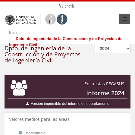
Valencià
Inicio
Dpto. de Ingeniería de la Construcción y de Proyectos de
Ingeniería Civil
Dpto. de Ingeniería de la
Construcción y de Proyectos
de Ingeniería Civil
Encuestas PEGASUS
Informe 2024
Versión imprimible del informe de departamento
Valores medios para las áreas
Departamento