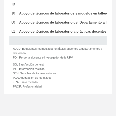
ID
De
10
Apoyo de técnicos de laboratorios y modelos en talleres/la
80
Apoyo de técnicos de laboratorio del Departamento a la acti
81
Apoyo de técnicos de laboratorio a prácticas docentes y ge
ALUD:
Estudiantes matriculados en títulos adscritos a departamentos y
doctorado
PDI:
Personal docente e investigador de la UPV
SG:
Satisfacción general
INF:
Información recibida
SEN:
Sencillez de los mecanismos
PLA:
Adecuación de los plazos
TRA:
Trato recibido
PROF:
Profesionalidad