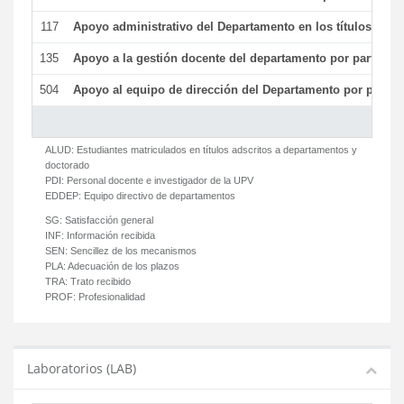
117
Apoyo administrativo del Departamento en los títulos de má
135
Apoyo a la gestión docente del departamento por parte d
504
Apoyo al equipo de dirección del Departamento por parte
ALUD:
Estudiantes matriculados en títulos adscritos a departamentos y
doctorado
PDI:
Personal docente e investigador de la UPV
EDDEP:
Equipo directivo de departamentos
SG:
Satisfacción general
INF:
Información recibida
SEN:
Sencillez de los mecanismos
PLA:
Adecuación de los plazos
TRA:
Trato recibido
PROF:
Profesionalidad
Laboratorios (LAB)