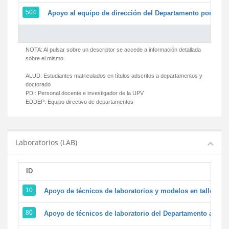
504
Apoyo al equipo de dirección del Departamento por par
NOTA: Al pulsar sobre un descriptor se accede a información detallada
sobre el mismo.
ALUD:
Estudiantes matriculados en títulos adscritos a departamentos y
doctorado
PDI:
Personal docente e investigador de la UPV
EDDEP:
Equipo directivo de departamentos
Laboratorios (LAB)
ID
D
10
Apoyo de técnicos de laboratorios y modelos en talleres/
80
Apoyo de técnicos de laboratorio del Departamento a la ac