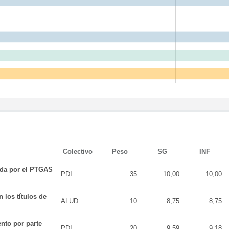
Colectivo
Peso
SG
INF
ada por el PTGAS
PDI
35
10,00
10,00
 los títulos de
ALUD
10
8,75
8,75
nto por parte
PDI
20
9,59
9,18