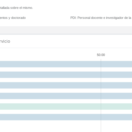
tallada sobre el mismo.
mentos y doctorado
PDI:
Personal docente e investigador de l
rvicio
50.00