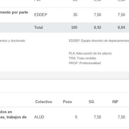
mento por parte
EDDEP
35
7,50
7,50
Total
100
8,92
8,84
mentos y doctorado
EDDEP:
Equipo directivo de departamento
PLA:
Adecuación de los plazos
TRA:
Trato recibido
PROF:
Profesionalidad
Colectivo
Peso
SG
INF
elos en
as, trabajos de
ALUD
5
7,50
7,50