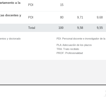
artamento a la
PDI
15
icas docentes y
PDI
80
9,71
9,68
Total
100
9,58
9,55
mentos y doctorado
PDI:
Personal docente e investigador de l
PLA:
Adecuación de los plazos
TRA:
Trato recibido
PROF:
Profesionalidad