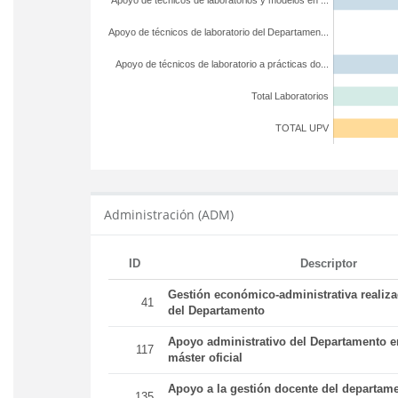
Apoyo de técnicos de laboratorios y modelos en ...
Apoyo de técnicos de laboratorio del Departamen...
Apoyo de técnicos de laboratorio a prácticas do...
Total Laboratorios
TOTAL UPV
Administración (ADM)
ID
Descriptor
Gestión económico-administrativa realiz
41
del Departamento
Apoyo administrativo del Departamento en
117
máster oficial
Apoyo a la gestión docente del departame
135