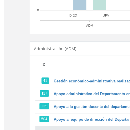
0
DIEO
UPV
ADM
Administración (ADM)
ID
41
Gestión económico-administrativa realiz
117
Apoyo administrativo del Departamento en l
135
Apoyo a la gestión docente del departame
504
Apoyo al equipo de dirección del Depart