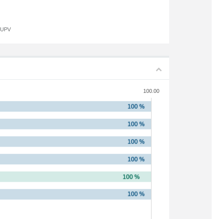
a UPV
100.00