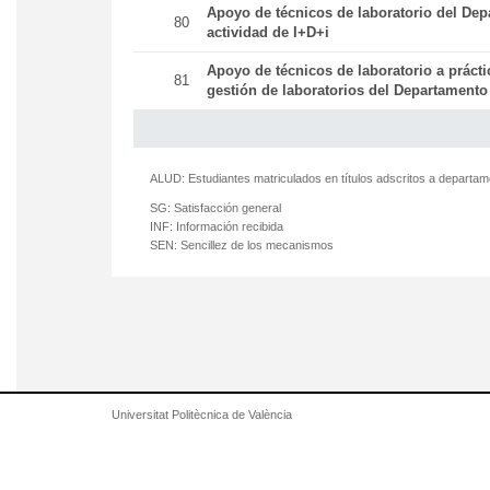
Apoyo de técnicos de laboratorio del Dep
80
actividad de I+D+i
Apoyo de técnicos de laboratorio a práct
81
gestión de laboratorios del Departamento
ALUD:
Estudiantes matriculados en títulos adscritos a departa
SG:
Satisfacción general
INF:
Información recibida
SEN:
Sencillez de los mecanismos
Universitat Politècnica de València