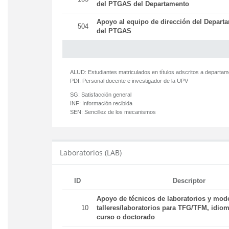
del PTGAS del Departamento
Apoyo al equipo de dirección del Departa
504
del PTGAS
ALUD:
Estudiantes matriculados en títulos adscritos a departa
PDI:
Personal docente e investigador de la UPV
SG:
Satisfacción general
INF:
Información recibida
SEN:
Sencillez de los mecanismos
Laboratorios (LAB)
ID
Descriptor
Apoyo de técnicos de laboratorios y mod
10
talleres/laboratorios para TFG/TFM, idiom
curso o doctorado