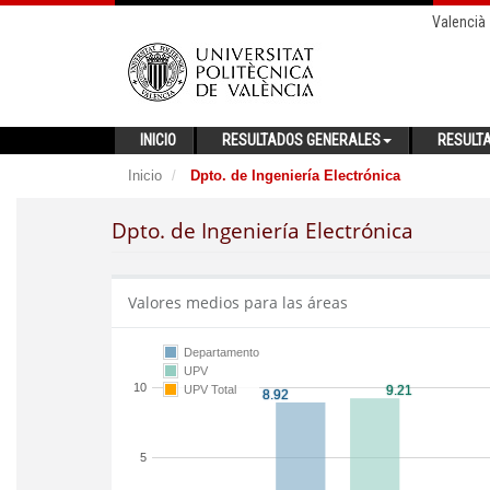
Valencià
INICIO
RESULTADOS GENERALES
RESULT
Inicio
Dpto. de Ingeniería Electrónica
Dpto. de Ingeniería Electrónica
Valores medios para las áreas
Departamento
UPV
10
UPV Total
5