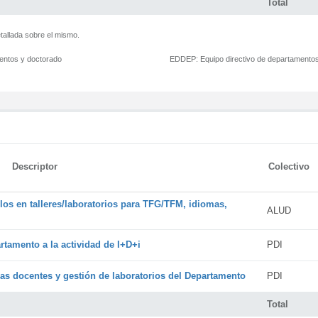
Total
tallada sobre el mismo.
mentos y doctorado
EDDEP:
Equipo directivo de departamento
Descriptor
Colectivo
os en talleres/laboratorios para TFG/TFM, idiomas,
ALUD
rtamento a la actividad de I+D+i
PDI
cas docentes y gestión de laboratorios del Departamento
PDI
Total