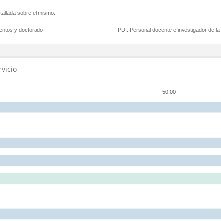
tallada sobre el mismo.
mentos y doctorado
PDI:
Personal docente e investigador de l
rvicio
50.00