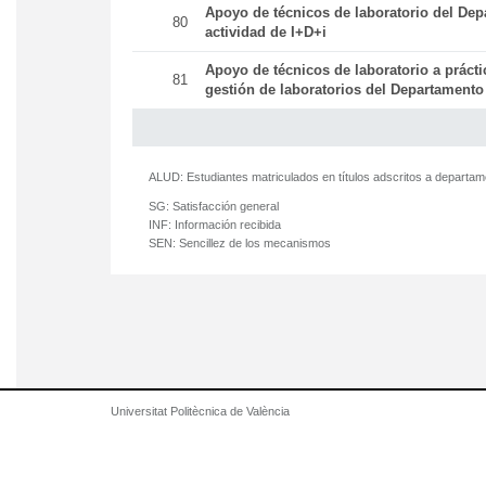
Apoyo de técnicos de laboratorio del Dep
80
actividad de I+D+i
Apoyo de técnicos de laboratorio a práct
81
gestión de laboratorios del Departamento
ALUD:
Estudiantes matriculados en títulos adscritos a departa
SG:
Satisfacción general
INF:
Información recibida
SEN:
Sencillez de los mecanismos
Universitat Politècnica de València