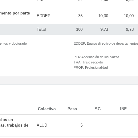
mento por parte
EDDEP
35
10,00
10,00
Total
100
9,73
9,73
mentos y doctorado
EDDEP:
Equipo directivo de departamento
PLA:
Adecuación de los plazos
TRA:
Trato recibido
PROF:
Profesionalidad
Colectivo
Peso
SG
INF
elos en
as, trabajos de
ALUD
5