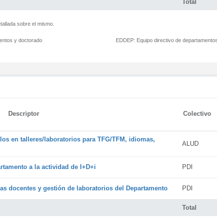
Total
tallada sobre el mismo.
mentos y doctorado
EDDEP:
Equipo directivo de departamento
Descriptor
Colectivo
os en talleres/laboratorios para TFG/TFM, idiomas,
ALUD
rtamento a la actividad de I+D+i
PDI
cas docentes y gestión de laboratorios del Departamento
PDI
Total