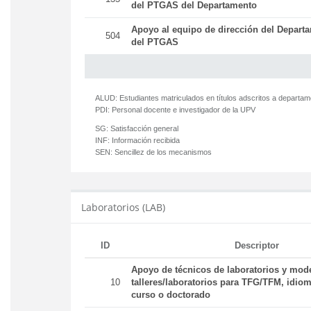
del PTGAS del Departamento
Apoyo al equipo de dirección del Departa
504
del PTGAS
ALUD:
Estudiantes matriculados en títulos adscritos a departa
PDI:
Personal docente e investigador de la UPV
SG:
Satisfacción general
INF:
Información recibida
SEN:
Sencillez de los mecanismos
Laboratorios (LAB)
ID
Descriptor
Apoyo de técnicos de laboratorios y mod
10
talleres/laboratorios para TFG/TFM, idiom
curso o doctorado