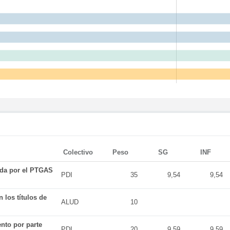
Colectivo
Peso
SG
INF
ada por el PTGAS
PDI
35
9,54
9,54
 los títulos de
ALUD
10
nto por parte
PDI
20
9,59
9,59