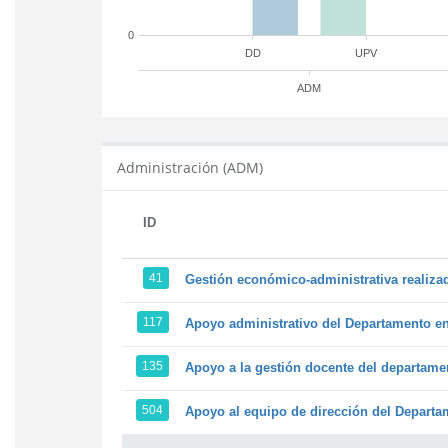
0
DD
UPV
ADM
Administración (ADM)
ID
41
Gestión económico-administrativa realiz
117
Apoyo administrativo del Departamento en l
135
Apoyo a la gestión docente del departame
504
Apoyo al equipo de dirección del Depart