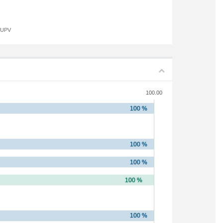
a UPV
100.00