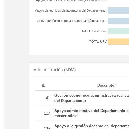
Apoyo de técnicos de laboratorios y modelos en ...
Apoyo de técnicos de laboratorio del Departamen...
Apoyo de técnicos de laboratorio a prácticas do...
Total Laboratorios
TOTAL UPV
Administración (ADM)
ID
Descriptor
Gestión económico-administrativa realiz
41
del Departamento
Apoyo administrativo del Departamento en
117
máster oficial
Apoyo a la gestión docente del departame
135