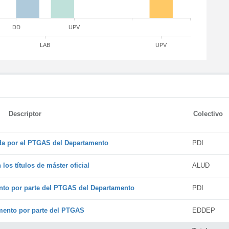
DD
UPV
LAB
UPV
Descriptor
Colectivo
ada por el PTGAS del Departamento
PDI
os títulos de máster oficial
ALUD
nto por parte del PTGAS del Departamento
PDI
amento por parte del PTGAS
EDDEP