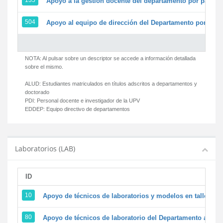
135
Apoyo a la gestión docente del departamento por parte
504
Apoyo al equipo de dirección del Departamento por par
NOTA: Al pulsar sobre un descriptor se accede a información detallada
sobre el mismo.
ALUD:
Estudiantes matriculados en títulos adscritos a departamentos y
doctorado
PDI:
Personal docente e investigador de la UPV
EDDEP:
Equipo directivo de departamentos
Laboratorios (LAB)
ID
D
10
Apoyo de técnicos de laboratorios y modelos en talleres/
80
Apoyo de técnicos de laboratorio del Departamento a la ac