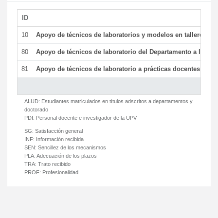
ID
De
10
Apoyo de técnicos de laboratorios y modelos en talleres/la
80
Apoyo de técnicos de laboratorio del Departamento a la acti
81
Apoyo de técnicos de laboratorio a prácticas docentes y ge
ALUD:
Estudiantes matriculados en títulos adscritos a departamentos y
doctorado
PDI:
Personal docente e investigador de la UPV
SG:
Satisfacción general
INF:
Información recibida
SEN:
Sencillez de los mecanismos
PLA:
Adecuación de los plazos
TRA:
Trato recibido
PROF:
Profesionalidad