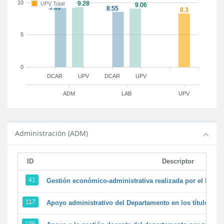
10
UPV Total
5
0
DCAR
UPV
DCAR
UPV
ADM
LAB
UPV
Administración (ADM)
ID
Descriptor
41
Gestión económico-administrativa realizada por el PTG
117
Apoyo administrativo del Departamento en los títulos de 