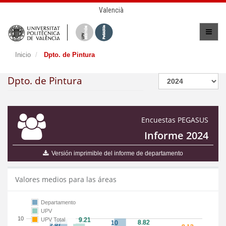
Valencià
Inicio
Dpto. de Pintura
Dpto. de Pintura
Encuestas PEGASUS
Informe 2024
Versión imprimible del informe de departamento
Valores medios para las áreas
Departamento
UPV
10
UPV Total