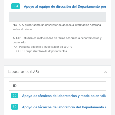
504
Apoyo al equipo de dirección del Departamento por par
NOTA: Al pulsar sobre un descriptor se accede a información detallada
sobre el mismo.
ALUD:
Estudiantes matriculados en títulos adscritos a departamentos y
doctorado
PDI:
Personal docente e investigador de la UPV
EDDEP:
Equipo directivo de departamentos
Laboratorios (LAB)
ID
D
10
Apoyo de técnicos de laboratorios y modelos en talleres/
80
Apoyo de técnicos de laboratorio del Departamento a la ac