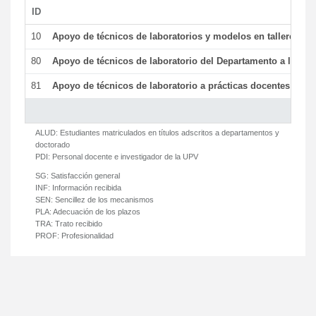
ID
De
10
Apoyo de técnicos de laboratorios y modelos en talleres/la
80
Apoyo de técnicos de laboratorio del Departamento a la acti
81
Apoyo de técnicos de laboratorio a prácticas docentes y ge
ALUD:
Estudiantes matriculados en títulos adscritos a departamentos y
doctorado
PDI:
Personal docente e investigador de la UPV
SG:
Satisfacción general
INF:
Información recibida
SEN:
Sencillez de los mecanismos
PLA:
Adecuación de los plazos
TRA:
Trato recibido
PROF:
Profesionalidad