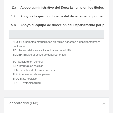
117
Apoyo administrativo del Departamento en los títulos de má
135
Apoyo a la gestión docente del departamento por parte d
504
Apoyo al equipo de dirección del Departamento por parte
ALUD:
Estudiantes matriculados en títulos adscritos a departamentos y
doctorado
PDI:
Personal docente e investigador de la UPV
EDDEP:
Equipo directivo de departamentos
SG:
Satisfacción general
INF:
Información recibida
SEN:
Sencillez de los mecanismos
PLA:
Adecuación de los plazos
TRA:
Trato recibido
PROF:
Profesionalidad
Laboratorios (LAB)