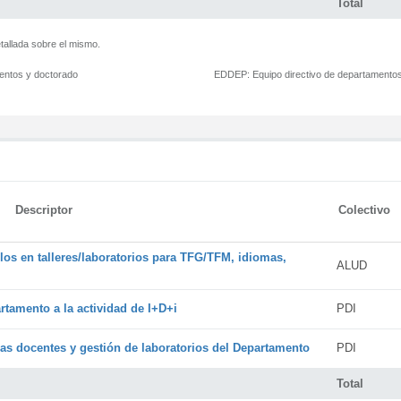
Total
tallada sobre el mismo.
mentos y doctorado
EDDEP:
Equipo directivo de departamento
Descriptor
Colectivo
os en talleres/laboratorios para TFG/TFM, idiomas,
ALUD
rtamento a la actividad de I+D+i
PDI
cas docentes y gestión de laboratorios del Departamento
PDI
Total