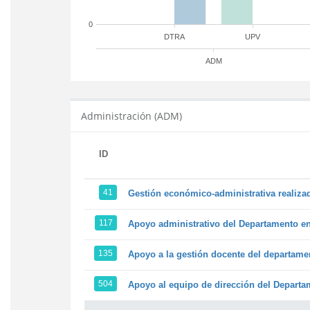
0
DTRA
UPV
ADM
Administración (ADM)
ID
41
Gestión económico-administrativa realiz
117
Apoyo administrativo del Departamento en l
135
Apoyo a la gestión docente del departame
504
Apoyo al equipo de dirección del Depart