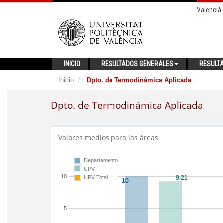
Valencià
INICIO
RESULTADOS GENERALES
RESULT
Inicio
Dpto. de Termodinámica Aplicada
Dpto. de Termodinámica Aplicada
Valores medios para las áreas
Departamento
UPV
10
UPV Total
5