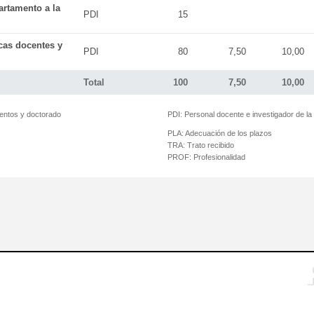
artamento a la
PDI
15
icas docentes y
PDI
80
7,50
10,00
Total
100
7,50
10,00
mentos y doctorado
PDI:
Personal docente e investigador de l
PLA:
Adecuación de los plazos
TRA:
Trato recibido
PROF:
Profesionalidad