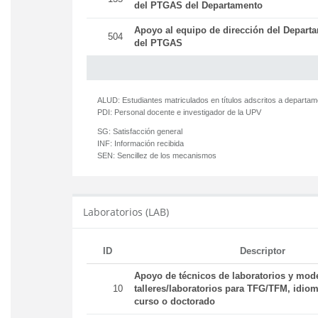
del PTGAS del Departamento
Apoyo al equipo de dirección del Departa
504
del PTGAS
ALUD:
Estudiantes matriculados en títulos adscritos a departa
PDI:
Personal docente e investigador de la UPV
SG:
Satisfacción general
INF:
Información recibida
SEN:
Sencillez de los mecanismos
Laboratorios (LAB)
ID
Descriptor
Apoyo de técnicos de laboratorios y mod
10
talleres/laboratorios para TFG/TFM, idiom
curso o doctorado