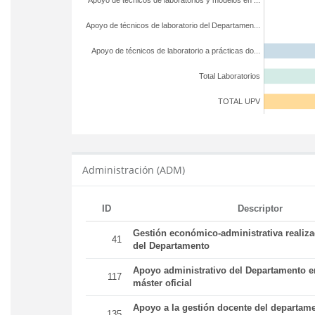
Apoyo de técnicos de laboratorios y modelos en ...
Apoyo de técnicos de laboratorio del Departamen...
Apoyo de técnicos de laboratorio a prácticas do...
Total Laboratorios
TOTAL UPV
Administración (ADM)
ID
Descriptor
Gestión económico-administrativa realiz
41
del Departamento
Apoyo administrativo del Departamento en
117
máster oficial
Apoyo a la gestión docente del departame
135