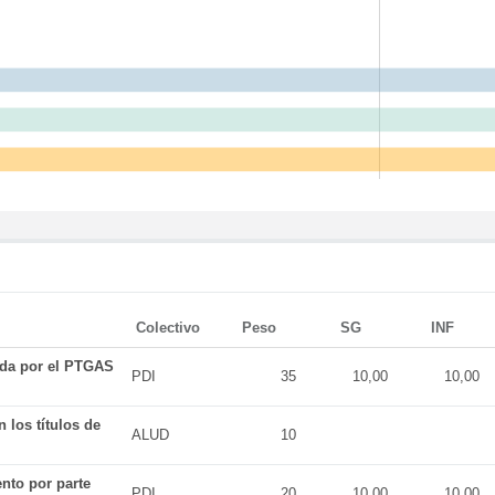
Colectivo
Peso
SG
INF
ada por el PTGAS
PDI
35
10,00
10,00
 los títulos de
ALUD
10
nto por parte
PDI
20
10,00
10,00