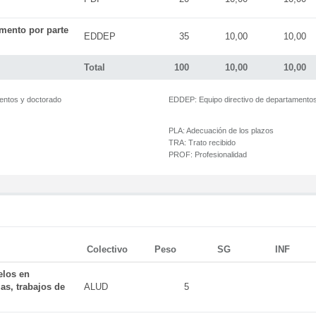
mento por parte
EDDEP
35
10,00
10,00
Total
100
10,00
10,00
mentos y doctorado
EDDEP:
Equipo directivo de departamento
PLA:
Adecuación de los plazos
TRA:
Trato recibido
PROF:
Profesionalidad
Colectivo
Peso
SG
INF
elos en
as, trabajos de
ALUD
5