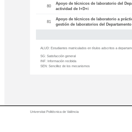
Apoyo de técnicos de laboratorio del Dep
80
actividad de I+D+i
Apoyo de técnicos de laboratorio a práct
81
gestión de laboratorios del Departamento
ALUD:
Estudiantes matriculados en títulos adscritos a departa
SG:
Satisfacción general
INF:
Información recibida
SEN:
Sencillez de los mecanismos
Universitat Politècnica de València