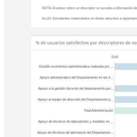
NOTA: Al pulsar sobre un descriptor se accede a información de
ALUD:
Estudiantes matriculados en títulos adscritos a departa
% de usuarios satisfechos por descriptores de se
0.00
Gestión económico-administrativa realizada por ...
Apoyo administrativo del Departamento en los tí...
Apoyo a la gestión docente del departamento por...
Apoyo al equipo de dirección del Departamento p...
Total Administración
Apoyo de técnicos de laboratorios y modelos en ...
Apoyo de técnicos de laboratorio del Departamen...