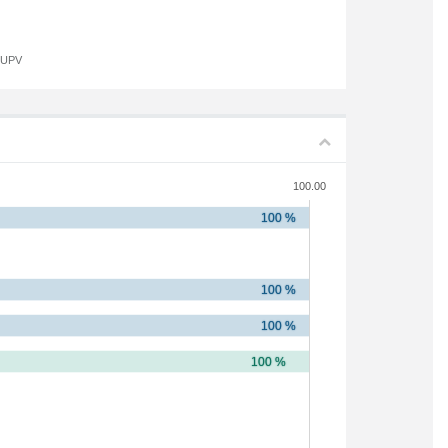
a UPV
100.00