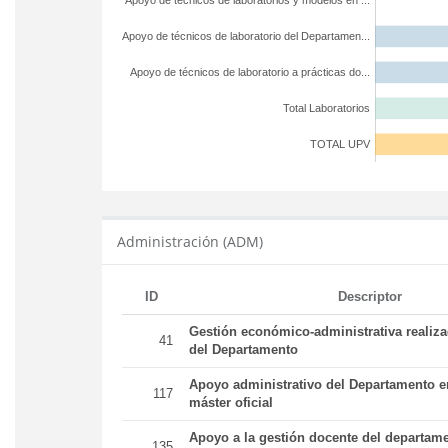
Apoyo de técnicos de laboratorios y modelos en ...
Apoyo de técnicos de laboratorio del Departamen...
Apoyo de técnicos de laboratorio a prácticas do...
Total Laboratorios
TOTAL UPV
Administración (ADM)
ID
Descriptor
Gestión económico-administrativa realiz
41
del Departamento
Apoyo administrativo del Departamento en
117
máster oficial
Apoyo a la gestión docente del departame
135