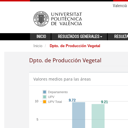
Valencià
INICIO
RESULTADOS GENERALES
RESULT
Inicio
Dpto. de Producción Vegetal
Dpto. de Producción Vegetal
Valores medios para las áreas
Departamento
UPV
10
UPV Total
5