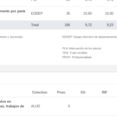
mento por parte
EDDEP
35
10,00
10,00
Total
100
9,72
9,23
mentos y doctorado
EDDEP:
Equipo directivo de departamento
PLA:
Adecuación de los plazos
TRA:
Trato recibido
PROF:
Profesionalidad
Colectivo
Peso
SG
INF
elos en
as, trabajos de
ALUD
5