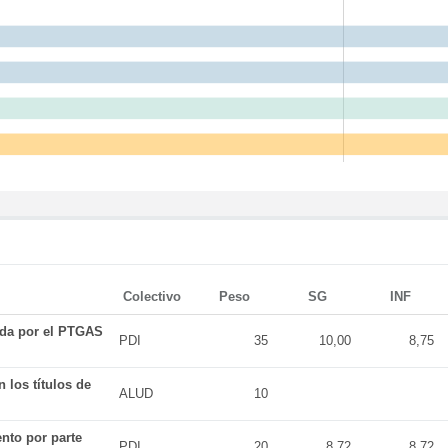
Colectivo
Peso
SG
INF
ada por el PTGAS
PDI
35
10,00
8,75
 los títulos de
ALUD
10
nto por parte
PDI
20
8,72
8,72