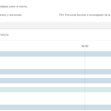
tallada sobre el mismo.
mentos y doctorado
PDI:
Personal docente e investigador de l
rvicio
50.00