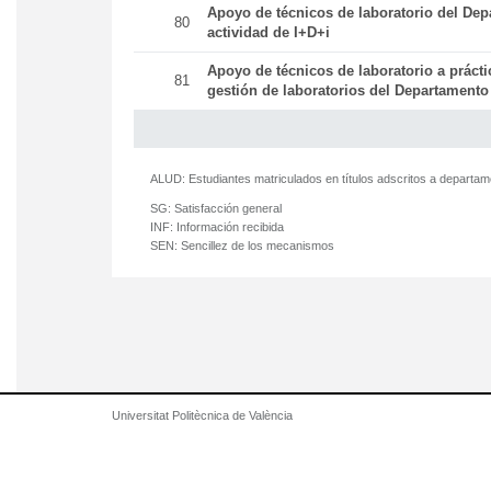
Apoyo de técnicos de laboratorio del Dep
80
actividad de I+D+i
Apoyo de técnicos de laboratorio a práct
81
gestión de laboratorios del Departamento
ALUD:
Estudiantes matriculados en títulos adscritos a departa
SG:
Satisfacción general
INF:
Información recibida
SEN:
Sencillez de los mecanismos
Universitat Politècnica de València