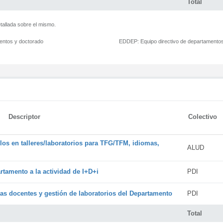
Total
tallada sobre el mismo.
mentos y doctorado
EDDEP:
Equipo directivo de departamento
Descriptor
Colectivo
os en talleres/laboratorios para TFG/TFM, idiomas,
ALUD
rtamento a la actividad de I+D+i
PDI
cas docentes y gestión de laboratorios del Departamento
PDI
Total