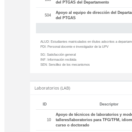
del PTGAS del Departamento
Apoyo al equipo de dirección del Departa
504
del PTGAS
ALUD:
Estudiantes matriculados en títulos adscritos a departa
PDI:
Personal docente e investigador de la UPV
SG:
Satisfacción general
INF:
Información recibida
SEN:
Sencillez de los mecanismos
Laboratorios (LAB)
ID
Descriptor
Apoyo de técnicos de laboratorios y mod
10
talleres/laboratorios para TFG/TFM, idiom
curso o doctorado