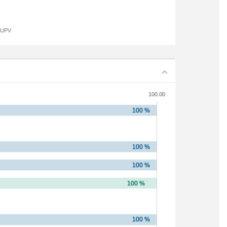
a UPV
100.00