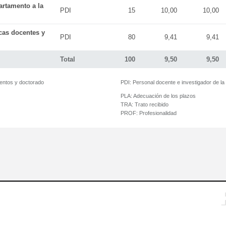
artamento a la
PDI
15
10,00
10,00
icas docentes y
PDI
80
9,41
9,41
Total
100
9,50
9,50
mentos y doctorado
PDI:
Personal docente e investigador de l
PLA:
Adecuación de los plazos
TRA:
Trato recibido
PROF:
Profesionalidad