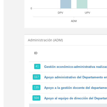
0
DPV
UPV
ADM
Administración (ADM)
ID
41
Gestión económico-administrativa realiz
117
Apoyo administrativo del Departamento en l
135
Apoyo a la gestión docente del departame
504
Apoyo al equipo de dirección del Depart