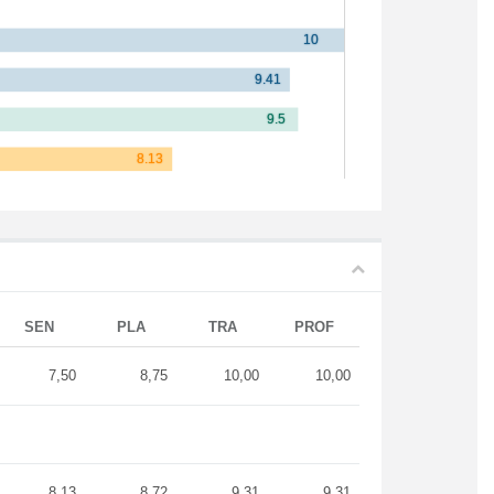
SEN
PLA
TRA
PROF
7,50
8,75
10,00
10,00
8,13
8,72
9,31
9,31