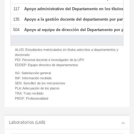
117
Apoyo administrativo del Departamento en los títulos de má
135
Apoyo a la gestión docente del departamento por parte d
504
Apoyo al equipo de dirección del Departamento por parte
ALUD:
Estudiantes matriculados en títulos adscritos a departamentos y
doctorado
PDI:
Personal docente e investigador de la UPV
EDDEP:
Equipo directivo de departamentos
SG:
Satisfacción general
INF:
Información recibida
SEN:
Sencillez de los mecanismos
PLA:
Adecuación de los plazos
TRA:
Trato recibido
PROF:
Profesionalidad
Laboratorios (LAB)