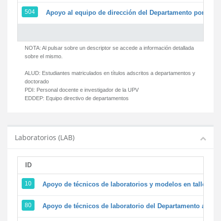
504
Apoyo al equipo de dirección del Departamento por par
NOTA: Al pulsar sobre un descriptor se accede a información detallada
sobre el mismo.
ALUD:
Estudiantes matriculados en títulos adscritos a departamentos y
doctorado
PDI:
Personal docente e investigador de la UPV
EDDEP:
Equipo directivo de departamentos
Laboratorios (LAB)
ID
D
10
Apoyo de técnicos de laboratorios y modelos en talleres/
80
Apoyo de técnicos de laboratorio del Departamento a la ac