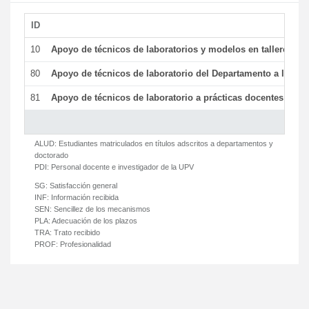
ID
De
10
Apoyo de técnicos de laboratorios y modelos en talleres/la
80
Apoyo de técnicos de laboratorio del Departamento a la acti
81
Apoyo de técnicos de laboratorio a prácticas docentes y ge
ALUD:
Estudiantes matriculados en títulos adscritos a departamentos y
doctorado
PDI:
Personal docente e investigador de la UPV
SG:
Satisfacción general
INF:
Información recibida
SEN:
Sencillez de los mecanismos
PLA:
Adecuación de los plazos
TRA:
Trato recibido
PROF:
Profesionalidad