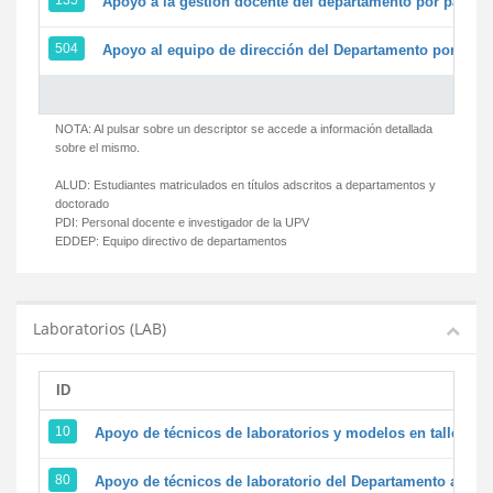
135
Apoyo a la gestión docente del departamento por parte
504
Apoyo al equipo de dirección del Departamento por par
NOTA: Al pulsar sobre un descriptor se accede a información detallada
sobre el mismo.
ALUD:
Estudiantes matriculados en títulos adscritos a departamentos y
doctorado
PDI:
Personal docente e investigador de la UPV
EDDEP:
Equipo directivo de departamentos
Laboratorios (LAB)
ID
D
10
Apoyo de técnicos de laboratorios y modelos en talleres/
80
Apoyo de técnicos de laboratorio del Departamento a la ac