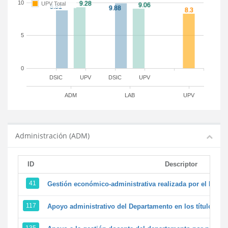
10
UPV Total
5
0
DSIC
UPV
DSIC
UPV
ADM
LAB
UPV
Administración (ADM)
ID
Descriptor
41
Gestión económico-administrativa realizada por el PTG
117
Apoyo administrativo del Departamento en los títulos de 