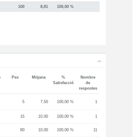
100
8,81
100,00 %
u
Pes
Mitjana
%
Nombre
Satisfacció
de
respostes
5
7,50
100,00 %
1
15
10,00
100,00 %
1
80
10,00
100,00 %
11