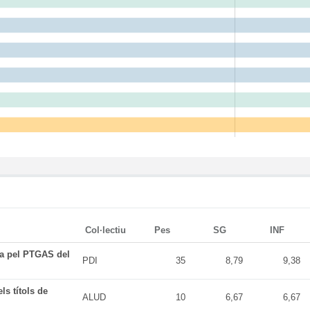
Col·lectiu
Pes
SG
INF
da pel PTGAS del
PDI
35
8,79
9,38
ls títols de
ALUD
10
6,67
6,67