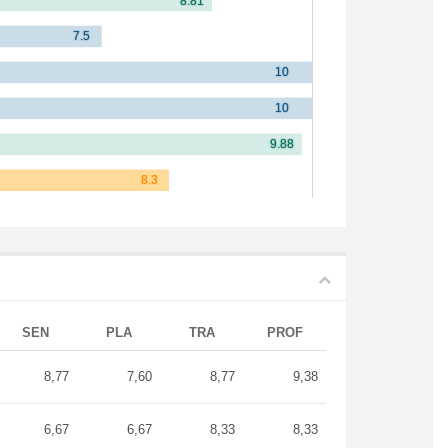
SEN
PLA
TRA
PROF
8,77
7,60
8,77
9,38
6,67
6,67
8,33
8,33