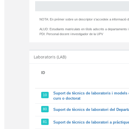
NOTA: En prémer sobre un descriptor s'accedeix a informació d
ALUD:
Estudiants matriculats en títols adscrits a departaments i
PDI:
Personal docent i investigador de la UPV
Laboratoris (LAB)
ID
Suport de tècnics de laboratoris i models 
10
curs o doctorat
80
Suport de tècnics de laboratori del Departa
81
Suport de tècnics de laboratori a pràctiqu