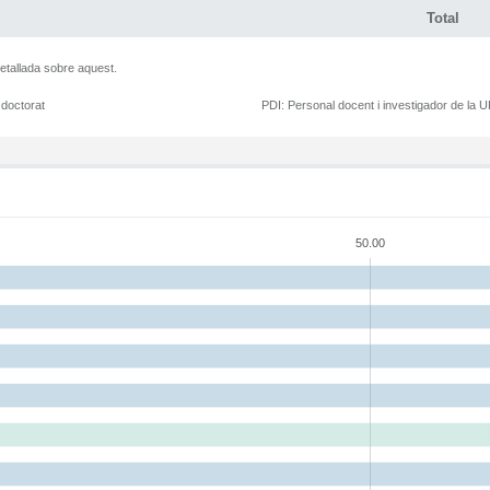
Total
etallada sobre aquest.
 doctorat
PDI:
Personal docent i investigador de la 
50.00