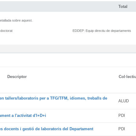
Total
etallada sobre aquest.
 doctorat
EDDEP:
Equip directiu de departaments
Descriptor
Col·lecti
en tallers/laboratoris per a TFG/TFM, idiomes, treballs de
ALUD
ment a l'activitat d'I+D+i
PDI
es docents i gestió de laboratoris del Departament
PDI