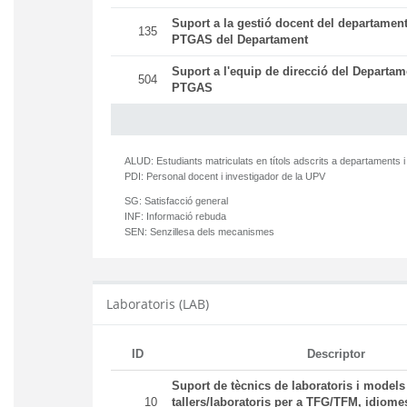
Suport a la gestió docent del departament
135
PTGAS del Departament
Suport a l'equip de direcció del Departam
504
PTGAS
ALUD:
Estudiants matriculats en títols adscrits a departaments i
PDI:
Personal docent i investigador de la UPV
SG:
Satisfacció general
INF:
Informació rebuda
SEN:
Senzillesa dels mecanismes
Laboratoris (LAB)
ID
Descriptor
Suport de tècnics de laboratoris i models
10
tallers/laboratoris per a TFG/TFM, idiomes