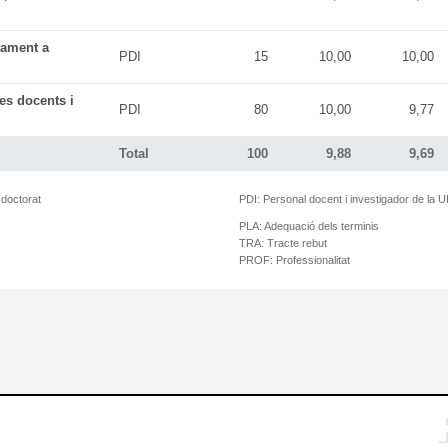
tament a
PDI
15
10,00
10,00
es docents i
PDI
80
10,00
9,77
Total
100
9,88
9,69
 doctorat
PDI:
Personal docent i investigador de la 
PLA:
Adequació dels terminis
TRA:
Tracte rebut
PROF:
Professionalitat