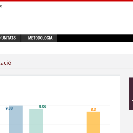
no
'UNITATS
METODOLOGIA
tació