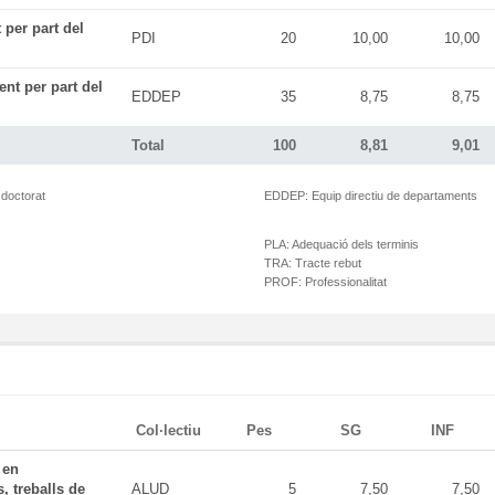
 per part del
PDI
20
10,00
10,00
ent per part del
EDDEP
35
8,75
8,75
Total
100
8,81
9,01
 doctorat
EDDEP:
Equip directiu de departaments
PLA:
Adequació dels terminis
TRA:
Tracte rebut
PROF:
Professionalitat
Col·lectiu
Pes
SG
INF
 en
, treballs de
ALUD
5
7,50
7,50