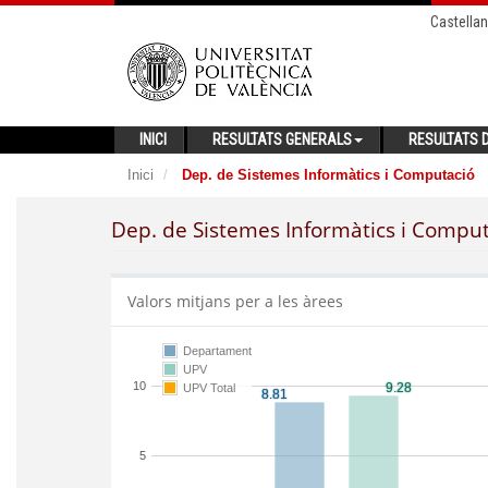
Castella
INICI
RESULTATS GENERALS
RESULTATS D
Inici
Dep. de Sistemes Informàtics i Computació
Dep. de Sistemes Informàtics i Compu
Valors mitjans per a les àrees
Departament
UPV
10
UPV Total
5