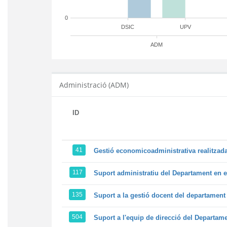
0
DSIC
UPV
ADM
Administració (ADM)
ID
41
Gestió economicoadministrativa realitza
117
Suport administratiu del Departament en el
135
Suport a la gestió docent del departamen
504
Suport a l'equip de direcció del Departam