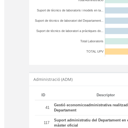
Total Administració
Suport de tècnics de laboratoris i models en ta...
Suport de tècnics de laboratori del Departament...
Suport de tècnics de laboratori a pràctiques do...
Total Laboratoris
TOTAL UPV
Administració (ADM)
ID
Descriptor
Gestió economicoadministrativa realitza
41
Departament
Suport administratiu del Departament en e
117
màster oficial