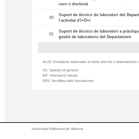
curs o doctorat
Suport de tècnics de laboratori del Depar
80
l'activitat d'I+D+i
Suport de tècnics de laboratori a pràctiqu
81
gestió de laboratoris del Departament
ALUD:
Estudiants matriculats en títols adscrits a departaments i
SG:
Satisfacció general
INF:
Informació rebuda
SEN:
Senzillesa dels mecanismes
Universitat Politècnica de València