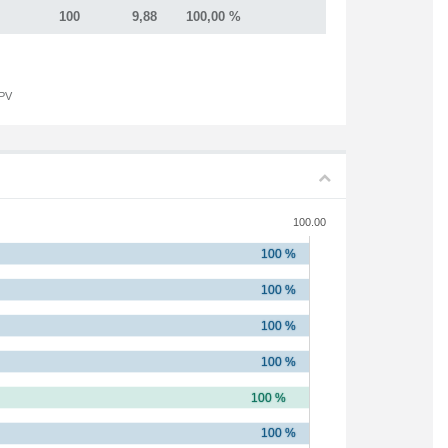
100
9,88
100,00 %
UPV
100.00