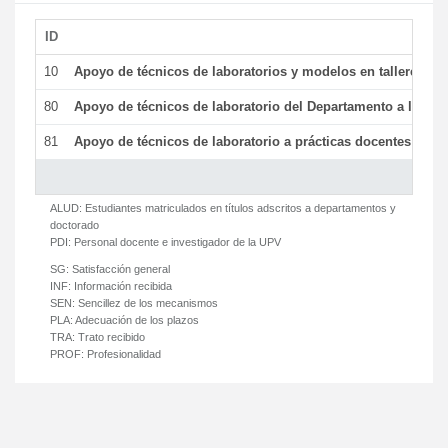
ID
De
10
Apoyo de técnicos de laboratorios y modelos en talleres/la
80
Apoyo de técnicos de laboratorio del Departamento a la acti
81
Apoyo de técnicos de laboratorio a prácticas docentes y ge
ALUD:
Estudiantes matriculados en títulos adscritos a departamentos y
doctorado
PDI:
Personal docente e investigador de la UPV
SG:
Satisfacción general
INF:
Información recibida
SEN:
Sencillez de los mecanismos
PLA:
Adecuación de los plazos
TRA:
Trato recibido
PROF:
Profesionalidad