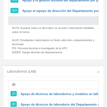
135
Apoyo a la gestión docente del departamento por parte
504
Apoyo al equipo de dirección del Departamento por par
NOTA: Al pulsar sobre un descriptor se accede a información detallada
sobre el mismo.
ALUD:
Estudiantes matriculados en títulos adscritos a departamentos y
doctorado
PDI:
Personal docente e investigador de la UPV
EDDEP:
Equipo directivo de departamentos
Laboratorios (LAB)
ID
D
10
Apoyo de técnicos de laboratorios y modelos en talleres/
80
Apoyo de técnicos de laboratorio del Departamento a la ac