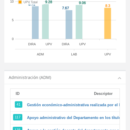
10
UPV Total
5
0
DIRA
UPV
DIRA
UPV
ADM
LAB
UPV
Administración (ADM)
ID
Descriptor
41
Gestión económico-administrativa realizada por el PTG
117
Apoyo administrativo del Departamento en los títulos de 