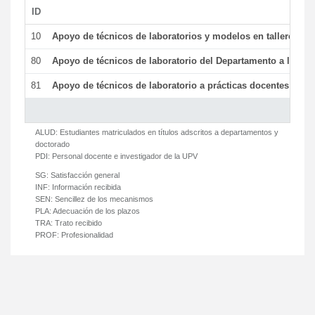
ID
De
10
Apoyo de técnicos de laboratorios y modelos en talleres/la
80
Apoyo de técnicos de laboratorio del Departamento a la acti
81
Apoyo de técnicos de laboratorio a prácticas docentes y ge
ALUD:
Estudiantes matriculados en títulos adscritos a departamentos y
doctorado
PDI:
Personal docente e investigador de la UPV
SG:
Satisfacción general
INF:
Información recibida
SEN:
Sencillez de los mecanismos
PLA:
Adecuación de los plazos
TRA:
Trato recibido
PROF:
Profesionalidad