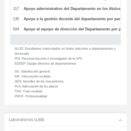
117
Apoyo administrativo del Departamento en los títulos de má
135
Apoyo a la gestión docente del departamento por parte d
504
Apoyo al equipo de dirección del Departamento por parte
ALUD:
Estudiantes matriculados en títulos adscritos a departamentos y
doctorado
PDI:
Personal docente e investigador de la UPV
EDDEP:
Equipo directivo de departamentos
SG:
Satisfacción general
INF:
Información recibida
SEN:
Sencillez de los mecanismos
PLA:
Adecuación de los plazos
TRA:
Trato recibido
PROF:
Profesionalidad
Laboratorios (LAB)