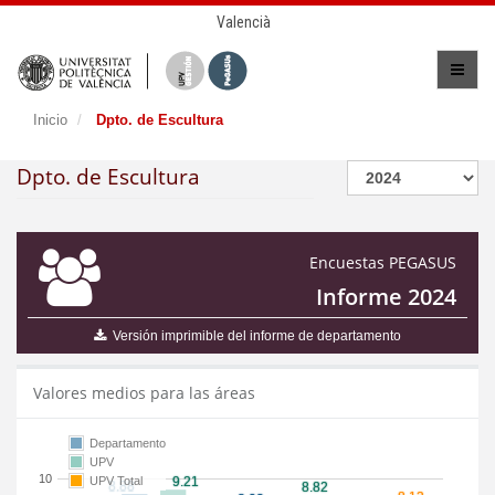
Valencià
Inicio
Dpto. de Escultura
Dpto. de Escultura
Encuestas PEGASUS
Informe 2024
Versión imprimible del informe de departamento
Valores medios para las áreas
Departamento
UPV
10
UPV Total