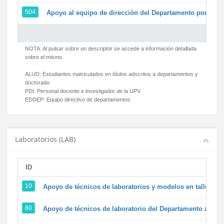
504
Apoyo al equipo de dirección del Departamento por par
NOTA: Al pulsar sobre un descriptor se accede a información detallada
sobre el mismo.
ALUD:
Estudiantes matriculados en títulos adscritos a departamentos y
doctorado
PDI:
Personal docente e investigador de la UPV
EDDEP:
Equipo directivo de departamentos
Laboratorios (LAB)
ID
D
10
Apoyo de técnicos de laboratorios y modelos en talleres/
80
Apoyo de técnicos de laboratorio del Departamento a la ac