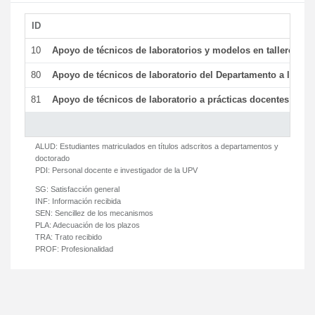
ID
De
10
Apoyo de técnicos de laboratorios y modelos en talleres/la
80
Apoyo de técnicos de laboratorio del Departamento a la acti
81
Apoyo de técnicos de laboratorio a prácticas docentes y ge
ALUD:
Estudiantes matriculados en títulos adscritos a departamentos y
doctorado
PDI:
Personal docente e investigador de la UPV
SG:
Satisfacción general
INF:
Información recibida
SEN:
Sencillez de los mecanismos
PLA:
Adecuación de los plazos
TRA:
Trato recibido
PROF:
Profesionalidad