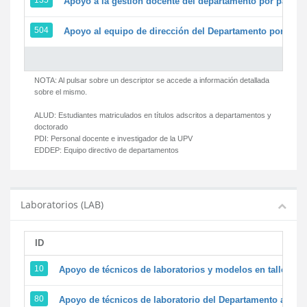
135
Apoyo a la gestión docente del departamento por parte
504
Apoyo al equipo de dirección del Departamento por par
NOTA: Al pulsar sobre un descriptor se accede a información detallada
sobre el mismo.
ALUD:
Estudiantes matriculados en títulos adscritos a departamentos y
doctorado
PDI:
Personal docente e investigador de la UPV
EDDEP:
Equipo directivo de departamentos
Laboratorios (LAB)
ID
D
10
Apoyo de técnicos de laboratorios y modelos en talleres/
80
Apoyo de técnicos de laboratorio del Departamento a la ac