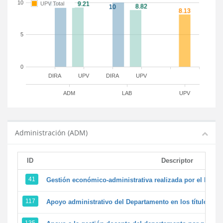
10
UPV Total
5
0
DIRA
UPV
DIRA
UPV
ADM
LAB
UPV
Administración (ADM)
ID
Descriptor
41
Gestión económico-administrativa realizada por el PTG
117
Apoyo administrativo del Departamento en los títulos de 