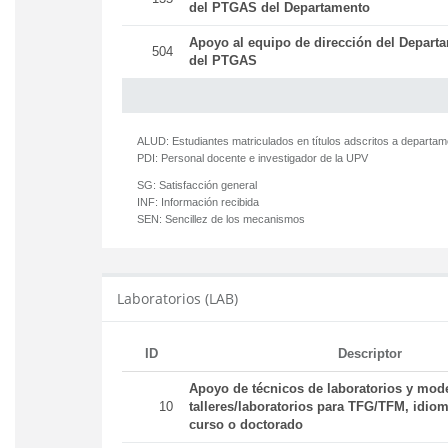
del PTGAS del Departamento
Apoyo al equipo de dirección del Departa
504
del PTGAS
ALUD:
Estudiantes matriculados en títulos adscritos a departa
PDI:
Personal docente e investigador de la UPV
SG:
Satisfacción general
INF:
Información recibida
SEN:
Sencillez de los mecanismos
Laboratorios (LAB)
ID
Descriptor
Apoyo de técnicos de laboratorios y mod
10
talleres/laboratorios para TFG/TFM, idiom
curso o doctorado