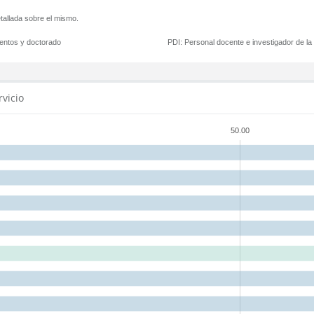
tallada sobre el mismo.
mentos y doctorado
PDI:
Personal docente e investigador de l
rvicio
50.00