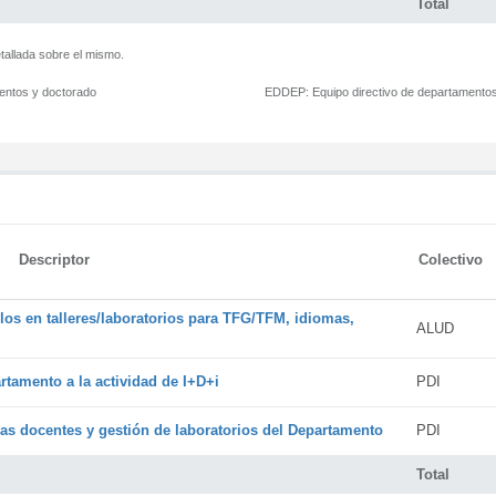
Total
tallada sobre el mismo.
mentos y doctorado
EDDEP:
Equipo directivo de departamento
Descriptor
Colectivo
os en talleres/laboratorios para TFG/TFM, idiomas,
ALUD
rtamento a la actividad de I+D+i
PDI
cas docentes y gestión de laboratorios del Departamento
PDI
Total