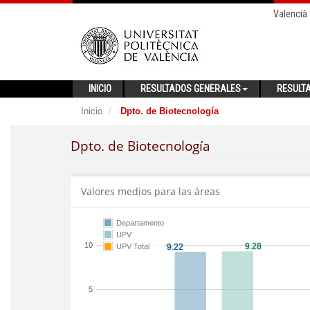
Valencià
INICIO
RESULTADOS GENERALES
RESULT
Inicio
Dpto. de Biotecnología
Dpto. de Biotecnología
Valores medios para las áreas
Departamento
UPV
10
UPV Total
5