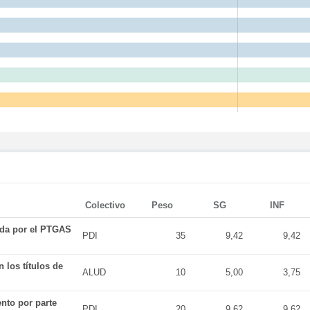
Colectivo
Peso
SG
INF
ada por el PTGAS
PDI
35
9,42
9,42
 los títulos de
ALUD
10
5,00
3,75
nto por parte
PDI
20
9,62
9,62