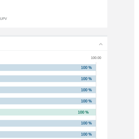
a UPV
100.00