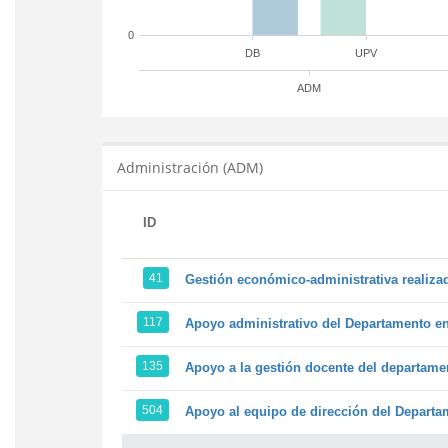
0
DB
UPV
ADM
Administración (ADM)
ID
41
Gestión económico-administrativa realiz
117
Apoyo administrativo del Departamento en l
135
Apoyo a la gestión docente del departame
504
Apoyo al equipo de dirección del Depart