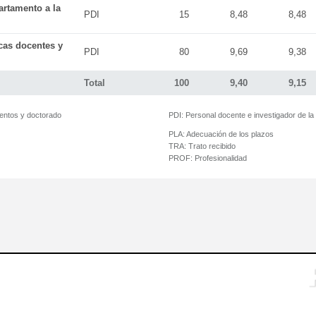
artamento a la
PDI
15
8,48
8,48
icas docentes y
PDI
80
9,69
9,38
Total
100
9,40
9,15
mentos y doctorado
PDI:
Personal docente e investigador de l
PLA:
Adecuación de los plazos
TRA:
Trato recibido
PROF:
Profesionalidad