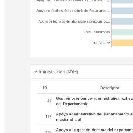
Apoyo de técnicos de laboratorios y modelos en ...
Apoyo de técnicos de laboratorio del Departamen...
Apoyo de técnicos de laboratorio a prácticas do...
Total Laboratorios
TOTAL UPV
Administración (ADM)
ID
Descriptor
Gestión económico-administrativa realiz
41
del Departamento
Apoyo administrativo del Departamento en
117
máster oficial
Apoyo a la gestión docente del departame
135