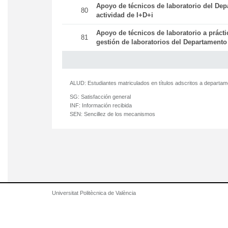
Apoyo de técnicos de laboratorio del Dep
80
actividad de I+D+i
Apoyo de técnicos de laboratorio a práct
81
gestión de laboratorios del Departamento
ALUD:
Estudiantes matriculados en títulos adscritos a departa
SG:
Satisfacción general
INF:
Información recibida
SEN:
Sencillez de los mecanismos
Universitat Politècnica de València