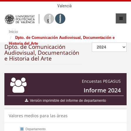
Valencià
Inicio
Dpto. de Comunicación Audiovisual, Documentación e
Historia del Arte
Dpto. de Comunicación
Audiovisual, Documentación
e Historia del Arte
Encuestas PEGASUS
Informe 2024
Versión imprimible del informe de departamento
Valores medios para las áreas
Departamento