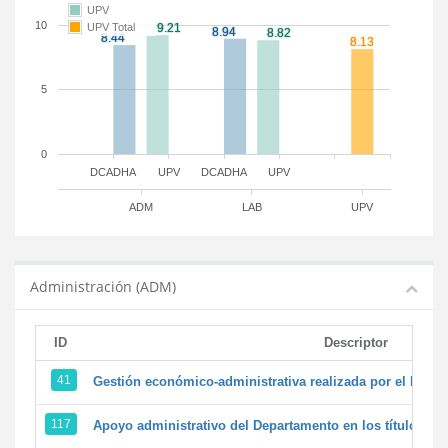
UPV
10
UPV Total
5
0
DCADHA
UPV
DCADHA
UPV
ADM
LAB
UPV
Administración (ADM)
ID
Descriptor
41
Gestión económico-administrativa realizada por el PTG
117
Apoyo administrativo del Departamento en los títulos de 