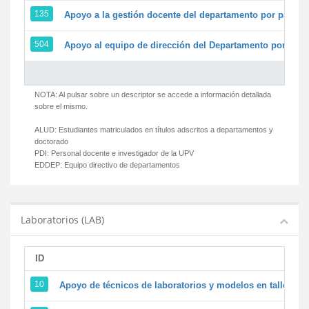
135
Apoyo a la gestión docente del departamento por parte
504
Apoyo al equipo de dirección del Departamento por par
NOTA: Al pulsar sobre un descriptor se accede a información detallada
sobre el mismo.
ALUD:
Estudiantes matriculados en títulos adscritos a departamentos y
doctorado
PDI:
Personal docente e investigador de la UPV
EDDEP:
Equipo directivo de departamentos
Laboratorios (LAB)
ID
D
10
Apoyo de técnicos de laboratorios y modelos en talleres/