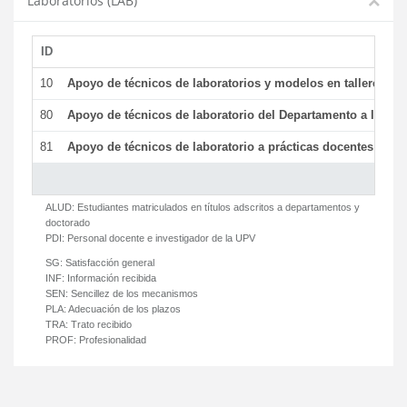
Laboratorios (LAB)
ID
De
10
Apoyo de técnicos de laboratorios y modelos en talleres/la
80
Apoyo de técnicos de laboratorio del Departamento a la acti
81
Apoyo de técnicos de laboratorio a prácticas docentes y ge
ALUD:
Estudiantes matriculados en títulos adscritos a departamentos y
doctorado
PDI:
Personal docente e investigador de la UPV
SG:
Satisfacción general
INF:
Información recibida
SEN:
Sencillez de los mecanismos
PLA:
Adecuación de los plazos
TRA:
Trato recibido
PROF:
Profesionalidad