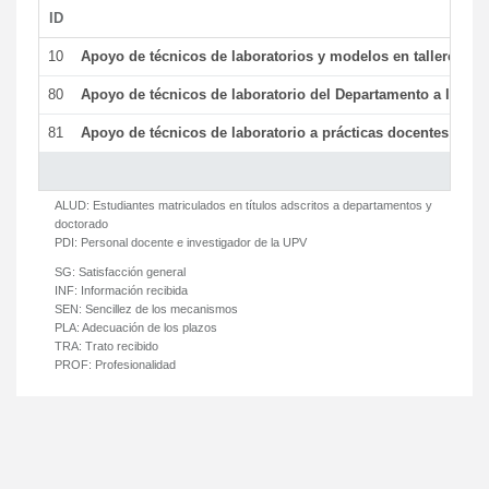
ID
De
10
Apoyo de técnicos de laboratorios y modelos en talleres/la
80
Apoyo de técnicos de laboratorio del Departamento a la acti
81
Apoyo de técnicos de laboratorio a prácticas docentes y ge
ALUD:
Estudiantes matriculados en títulos adscritos a departamentos y
doctorado
PDI:
Personal docente e investigador de la UPV
SG:
Satisfacción general
INF:
Información recibida
SEN:
Sencillez de los mecanismos
PLA:
Adecuación de los plazos
TRA:
Trato recibido
PROF:
Profesionalidad