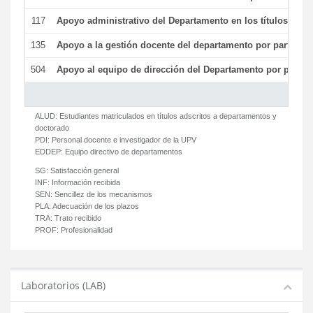
117
Apoyo administrativo del Departamento en los títulos de má
135
Apoyo a la gestión docente del departamento por parte d
504
Apoyo al equipo de dirección del Departamento por parte
ALUD:
Estudiantes matriculados en títulos adscritos a departamentos y
doctorado
PDI:
Personal docente e investigador de la UPV
EDDEP:
Equipo directivo de departamentos
SG:
Satisfacción general
INF:
Información recibida
SEN:
Sencillez de los mecanismos
PLA:
Adecuación de los plazos
TRA:
Trato recibido
PROF:
Profesionalidad
Laboratorios (LAB)