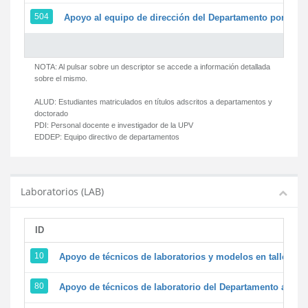
504
Apoyo al equipo de dirección del Departamento por par
NOTA: Al pulsar sobre un descriptor se accede a información detallada
sobre el mismo.
ALUD:
Estudiantes matriculados en títulos adscritos a departamentos y
doctorado
PDI:
Personal docente e investigador de la UPV
EDDEP:
Equipo directivo de departamentos
Laboratorios (LAB)
ID
D
10
Apoyo de técnicos de laboratorios y modelos en talleres/
80
Apoyo de técnicos de laboratorio del Departamento a la ac