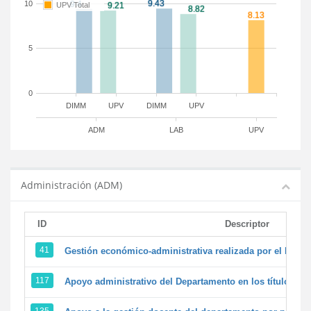
10
UPV Total
5
0
DIMM
UPV
DIMM
UPV
ADM
LAB
UPV
Administración (ADM)
ID
Descriptor
41
Gestión económico-administrativa realizada por el PTG
117
Apoyo administrativo del Departamento en los títulos de 