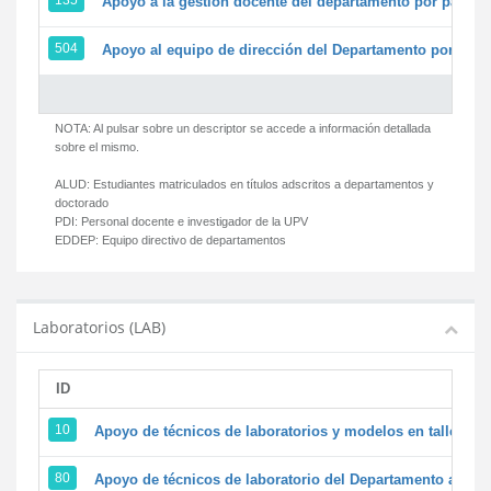
135
Apoyo a la gestión docente del departamento por parte
504
Apoyo al equipo de dirección del Departamento por par
NOTA: Al pulsar sobre un descriptor se accede a información detallada
sobre el mismo.
ALUD:
Estudiantes matriculados en títulos adscritos a departamentos y
doctorado
PDI:
Personal docente e investigador de la UPV
EDDEP:
Equipo directivo de departamentos
Laboratorios (LAB)
ID
D
10
Apoyo de técnicos de laboratorios y modelos en talleres/
80
Apoyo de técnicos de laboratorio del Departamento a la ac