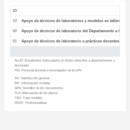
ID
De
10
Apoyo de técnicos de laboratorios y modelos en talleres/la
80
Apoyo de técnicos de laboratorio del Departamento a la acti
81
Apoyo de técnicos de laboratorio a prácticas docentes y ge
ALUD:
Estudiantes matriculados en títulos adscritos a departamentos y
doctorado
PDI:
Personal docente e investigador de la UPV
SG:
Satisfacción general
INF:
Información recibida
SEN:
Sencillez de los mecanismos
PLA:
Adecuación de los plazos
TRA:
Trato recibido
PROF:
Profesionalidad