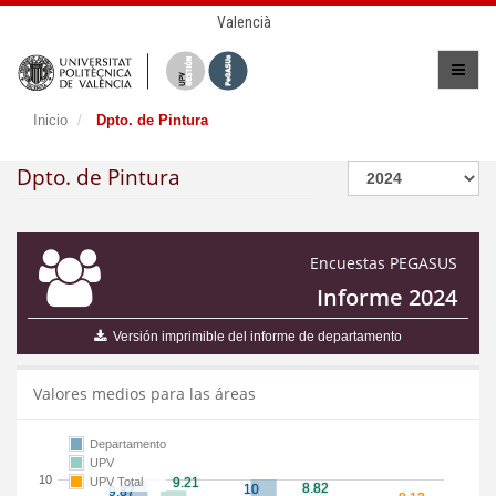
Valencià
Inicio
Dpto. de Pintura
Dpto. de Pintura
Encuestas PEGASUS
Informe 2024
Versión imprimible del informe de departamento
Valores medios para las áreas
Departamento
UPV
10
UPV Total