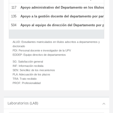
117
Apoyo administrativo del Departamento en los títulos de má
135
Apoyo a la gestión docente del departamento por parte d
504
Apoyo al equipo de dirección del Departamento por parte
ALUD:
Estudiantes matriculados en títulos adscritos a departamentos y
doctorado
PDI:
Personal docente e investigador de la UPV
EDDEP:
Equipo directivo de departamentos
SG:
Satisfacción general
INF:
Información recibida
SEN:
Sencillez de los mecanismos
PLA:
Adecuación de los plazos
TRA:
Trato recibido
PROF:
Profesionalidad
Laboratorios (LAB)