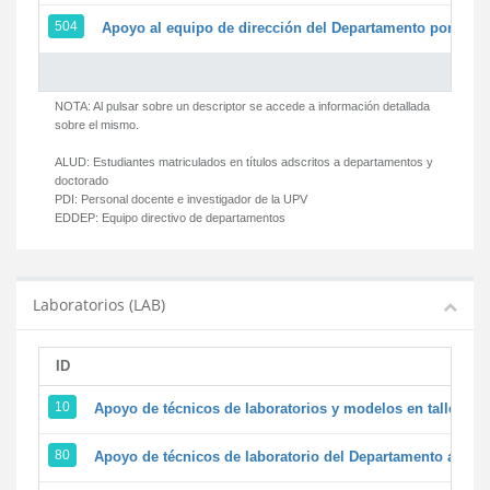
504
Apoyo al equipo de dirección del Departamento por par
NOTA: Al pulsar sobre un descriptor se accede a información detallada
sobre el mismo.
ALUD:
Estudiantes matriculados en títulos adscritos a departamentos y
doctorado
PDI:
Personal docente e investigador de la UPV
EDDEP:
Equipo directivo de departamentos
Laboratorios (LAB)
ID
D
10
Apoyo de técnicos de laboratorios y modelos en talleres/
80
Apoyo de técnicos de laboratorio del Departamento a la ac