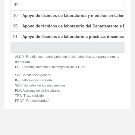
ID
De
10
Apoyo de técnicos de laboratorios y modelos en talleres/la
80
Apoyo de técnicos de laboratorio del Departamento a la acti
81
Apoyo de técnicos de laboratorio a prácticas docentes y ge
ALUD:
Estudiantes matriculados en títulos adscritos a departamentos y
doctorado
PDI:
Personal docente e investigador de la UPV
SG:
Satisfacción general
INF:
Información recibida
SEN:
Sencillez de los mecanismos
PLA:
Adecuación de los plazos
TRA:
Trato recibido
PROF:
Profesionalidad