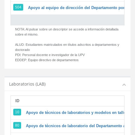
504
Apoyo al equipo de dirección del Departamento por par
NOTA: Al pulsar sobre un descriptor se accede a información detallada
sobre el mismo.
ALUD:
Estudiantes matriculados en títulos adscritos a departamentos y
doctorado
PDI:
Personal docente e investigador de la UPV
EDDEP:
Equipo directivo de departamentos
Laboratorios (LAB)
ID
D
10
Apoyo de técnicos de laboratorios y modelos en talleres/
80
Apoyo de técnicos de laboratorio del Departamento a la ac