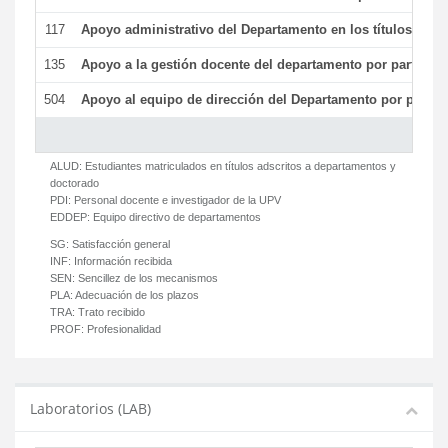
117
Apoyo administrativo del Departamento en los títulos de má
135
Apoyo a la gestión docente del departamento por parte d
504
Apoyo al equipo de dirección del Departamento por parte
ALUD:
Estudiantes matriculados en títulos adscritos a departamentos y
doctorado
PDI:
Personal docente e investigador de la UPV
EDDEP:
Equipo directivo de departamentos
SG:
Satisfacción general
INF:
Información recibida
SEN:
Sencillez de los mecanismos
PLA:
Adecuación de los plazos
TRA:
Trato recibido
PROF:
Profesionalidad
Laboratorios (LAB)