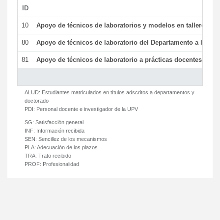
ID
De
10
Apoyo de técnicos de laboratorios y modelos en talleres/la
80
Apoyo de técnicos de laboratorio del Departamento a la acti
81
Apoyo de técnicos de laboratorio a prácticas docentes y ge
ALUD:
Estudiantes matriculados en títulos adscritos a departamentos y
doctorado
PDI:
Personal docente e investigador de la UPV
SG:
Satisfacción general
INF:
Información recibida
SEN:
Sencillez de los mecanismos
PLA:
Adecuación de los plazos
TRA:
Trato recibido
PROF:
Profesionalidad