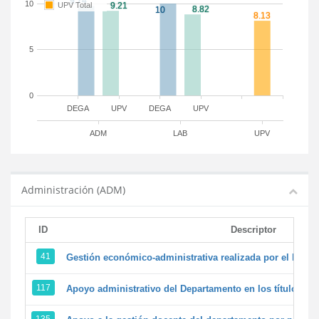
10
UPV Total
5
0
DEGA
UPV
DEGA
UPV
ADM
LAB
UPV
Administración (ADM)
ID
Descriptor
41
Gestión económico-administrativa realizada por el PTG
117
Apoyo administrativo del Departamento en los títulos de 