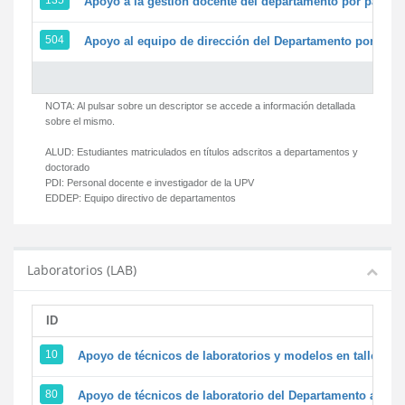
135
Apoyo a la gestión docente del departamento por parte
504
Apoyo al equipo de dirección del Departamento por par
NOTA: Al pulsar sobre un descriptor se accede a información detallada
sobre el mismo.
ALUD:
Estudiantes matriculados en títulos adscritos a departamentos y
doctorado
PDI:
Personal docente e investigador de la UPV
EDDEP:
Equipo directivo de departamentos
Laboratorios (LAB)
ID
D
10
Apoyo de técnicos de laboratorios y modelos en talleres/
80
Apoyo de técnicos de laboratorio del Departamento a la ac