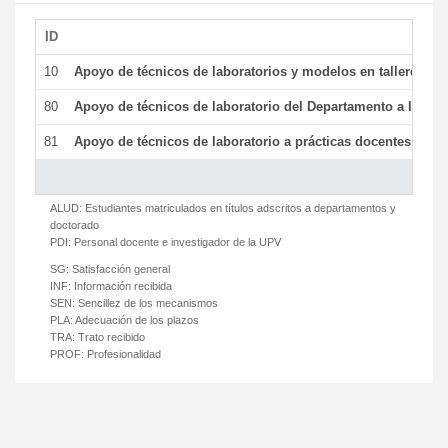
ID
De
10
Apoyo de técnicos de laboratorios y modelos en talleres/la
80
Apoyo de técnicos de laboratorio del Departamento a la acti
81
Apoyo de técnicos de laboratorio a prácticas docentes y ge
ALUD:
Estudiantes matriculados en títulos adscritos a departamentos y
doctorado
PDI:
Personal docente e investigador de la UPV
SG:
Satisfacción general
INF:
Información recibida
SEN:
Sencillez de los mecanismos
PLA:
Adecuación de los plazos
TRA:
Trato recibido
PROF:
Profesionalidad