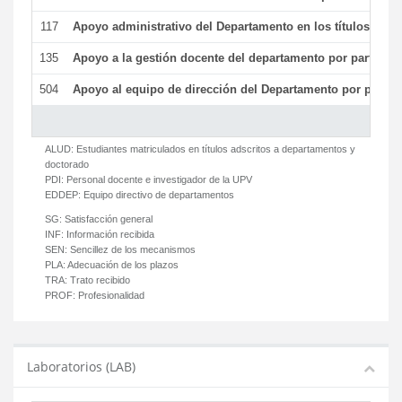
117
Apoyo administrativo del Departamento en los títulos de má
135
Apoyo a la gestión docente del departamento por parte d
504
Apoyo al equipo de dirección del Departamento por parte
ALUD:
Estudiantes matriculados en títulos adscritos a departamentos y
doctorado
PDI:
Personal docente e investigador de la UPV
EDDEP:
Equipo directivo de departamentos
SG:
Satisfacción general
INF:
Información recibida
SEN:
Sencillez de los mecanismos
PLA:
Adecuación de los plazos
TRA:
Trato recibido
PROF:
Profesionalidad
Laboratorios (LAB)