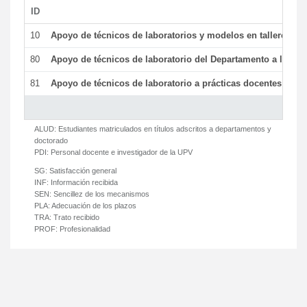
ID
De
10
Apoyo de técnicos de laboratorios y modelos en talleres/la
80
Apoyo de técnicos de laboratorio del Departamento a la acti
81
Apoyo de técnicos de laboratorio a prácticas docentes y ge
ALUD:
Estudiantes matriculados en títulos adscritos a departamentos y
doctorado
PDI:
Personal docente e investigador de la UPV
SG:
Satisfacción general
INF:
Información recibida
SEN:
Sencillez de los mecanismos
PLA:
Adecuación de los plazos
TRA:
Trato recibido
PROF:
Profesionalidad