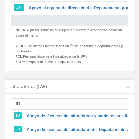
504
Apoyo al equipo de dirección del Departamento por par
NOTA: Al pulsar sobre un descriptor se accede a información detallada
sobre el mismo.
ALUD:
Estudiantes matriculados en títulos adscritos a departamentos y
doctorado
PDI:
Personal docente e investigador de la UPV
EDDEP:
Equipo directivo de departamentos
Laboratorios (LAB)
ID
D
10
Apoyo de técnicos de laboratorios y modelos en talleres/
80
Apoyo de técnicos de laboratorio del Departamento a la ac