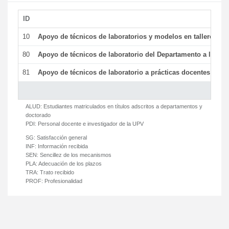
ID
De
10
Apoyo de técnicos de laboratorios y modelos en talleres/la
80
Apoyo de técnicos de laboratorio del Departamento a la acti
81
Apoyo de técnicos de laboratorio a prácticas docentes y ge
ALUD:
Estudiantes matriculados en títulos adscritos a departamentos y
doctorado
PDI:
Personal docente e investigador de la UPV
SG:
Satisfacción general
INF:
Información recibida
SEN:
Sencillez de los mecanismos
PLA:
Adecuación de los plazos
TRA:
Trato recibido
PROF:
Profesionalidad