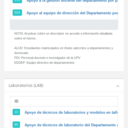
135
Apoyo a la gestión docente del departamento por parte
504
Apoyo al equipo de dirección del Departamento por par
NOTA: Al pulsar sobre un descriptor se accede a información detallada
sobre el mismo.
ALUD:
Estudiantes matriculados en títulos adscritos a departamentos y
doctorado
PDI:
Personal docente e investigador de la UPV
EDDEP:
Equipo directivo de departamentos
Laboratorios (LAB)
ID
D
10
Apoyo de técnicos de laboratorios y modelos en talleres/
80
Apoyo de técnicos de laboratorio del Departamento a la ac