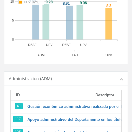
10
UPV Total
5
0
DEAF
UPV
DEAF
UPV
ADM
LAB
UPV
Administración (ADM)
ID
Descriptor
41
Gestión económico-administrativa realizada por el PTG
117
Apoyo administrativo del Departamento en los títulos de 