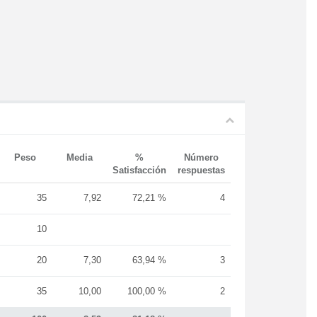
Peso
Media
%
Número
Satisfacción
respuestas
35
7,92
72,21 %
4
10
20
7,30
63,94 %
3
35
10,00
100,00 %
2