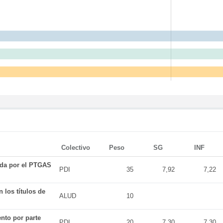
Colectivo
Peso
SG
INF
ada por el PTGAS
PDI
35
7,92
7,22
 los títulos de
ALUD
10
nto por parte
PDI
20
7,30
7,30