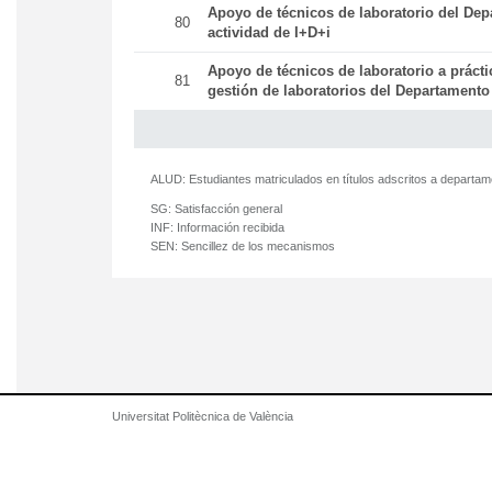
Apoyo de técnicos de laboratorio del Dep
80
actividad de I+D+i
Apoyo de técnicos de laboratorio a práct
81
gestión de laboratorios del Departamento
ALUD:
Estudiantes matriculados en títulos adscritos a departa
SG:
Satisfacción general
INF:
Información recibida
SEN:
Sencillez de los mecanismos
Universitat Politècnica de València