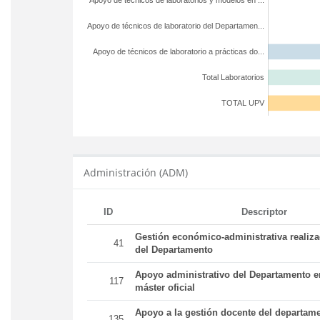
Apoyo de técnicos de laboratorios y modelos en ...
Apoyo de técnicos de laboratorio del Departamen...
Apoyo de técnicos de laboratorio a prácticas do...
Total Laboratorios
TOTAL UPV
Administración (ADM)
ID
Descriptor
Gestión económico-administrativa realiz
41
del Departamento
Apoyo administrativo del Departamento en
117
máster oficial
Apoyo a la gestión docente del departame
135