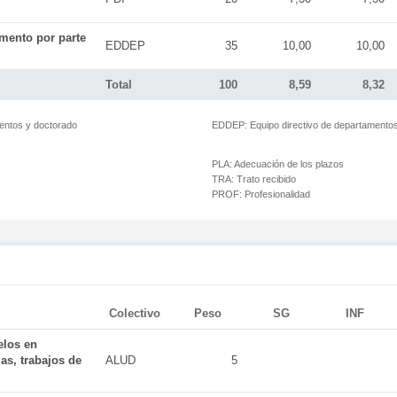
mento por parte
EDDEP
35
10,00
10,00
Total
100
8,59
8,32
mentos y doctorado
EDDEP:
Equipo directivo de departamento
PLA:
Adecuación de los plazos
TRA:
Trato recibido
PROF:
Profesionalidad
Colectivo
Peso
SG
INF
elos en
as, trabajos de
ALUD
5