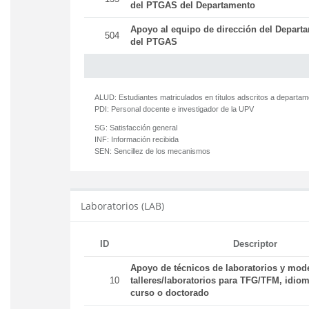
del PTGAS del Departamento
Apoyo al equipo de dirección del Departa
504
del PTGAS
ALUD:
Estudiantes matriculados en títulos adscritos a departa
PDI:
Personal docente e investigador de la UPV
SG:
Satisfacción general
INF:
Información recibida
SEN:
Sencillez de los mecanismos
Laboratorios (LAB)
ID
Descriptor
Apoyo de técnicos de laboratorios y mod
10
talleres/laboratorios para TFG/TFM, idiom
curso o doctorado