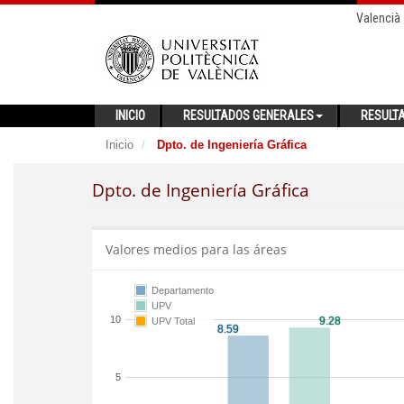
Valencià
INICIO
RESULTADOS GENERALES
RESULT
Inicio
Dpto. de Ingeniería Gráfica
Dpto. de Ingeniería Gráfica
Valores medios para las áreas
Departamento
UPV
10
UPV Total
5