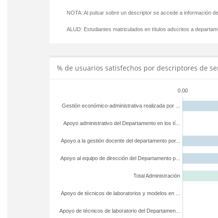
NOTA: Al pulsar sobre un descriptor se accede a información de
ALUD:
Estudiantes matriculados en títulos adscritos a departa
% de usuarios satisfechos por descriptores de se
0.00
Gestión económico-administrativa realizada por ...
Apoyo administrativo del Departamento en los tí...
Apoyo a la gestión docente del departamento por...
Apoyo al equipo de dirección del Departamento p...
Total Administración
Apoyo de técnicos de laboratorios y modelos en ...
Apoyo de técnicos de laboratorio del Departamen...