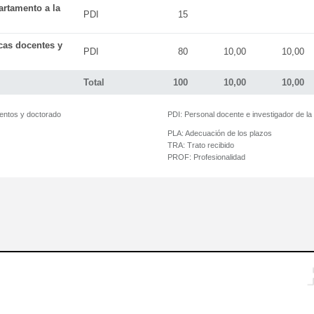
artamento a la
PDI
15
icas docentes y
PDI
80
10,00
10,00
Total
100
10,00
10,00
mentos y doctorado
PDI:
Personal docente e investigador de l
PLA:
Adecuación de los plazos
TRA:
Trato recibido
PROF:
Profesionalidad