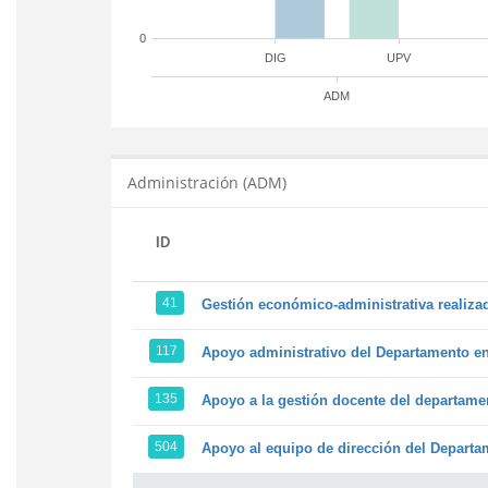
0
DIG
UPV
ADM
Administración (ADM)
ID
41
Gestión económico-administrativa realiz
117
Apoyo administrativo del Departamento en l
135
Apoyo a la gestión docente del departame
504
Apoyo al equipo de dirección del Depart