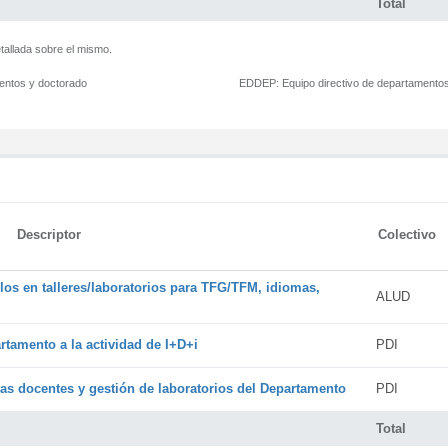
Total
tallada sobre el mismo.
mentos y doctorado
EDDEP:
Equipo directivo de departamento
Descriptor
Colectivo
os en talleres/laboratorios para TFG/TFM, idiomas,
ALUD
rtamento a la actividad de I+D+i
PDI
cas docentes y gestión de laboratorios del Departamento
PDI
Total