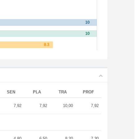
SEN
PLA
TRA
PROF
7,92
7,92
10,00
7,92
4,80
6,50
8,20
7,30