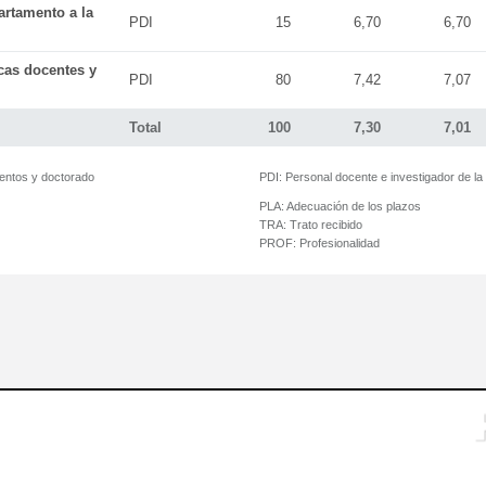
artamento a la
PDI
15
6,70
6,70
icas docentes y
PDI
80
7,42
7,07
Total
100
7,30
7,01
mentos y doctorado
PDI:
Personal docente e investigador de l
PLA:
Adecuación de los plazos
TRA:
Trato recibido
PROF:
Profesionalidad