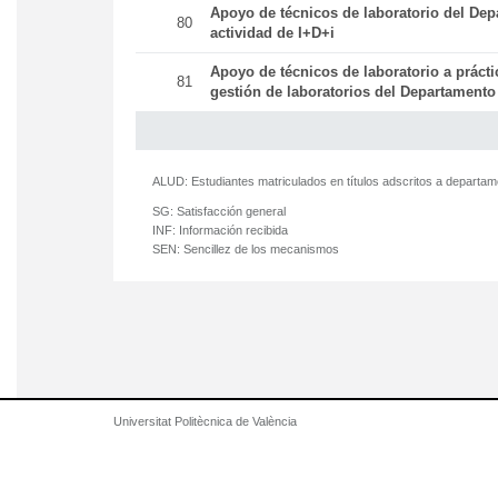
Apoyo de técnicos de laboratorio del Dep
80
actividad de I+D+i
Apoyo de técnicos de laboratorio a práct
81
gestión de laboratorios del Departamento
ALUD:
Estudiantes matriculados en títulos adscritos a departa
SG:
Satisfacción general
INF:
Información recibida
SEN:
Sencillez de los mecanismos
Universitat Politècnica de València