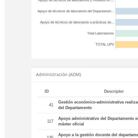
Apoyo de técnicos de laboratorios y modelos en ...
Apoyo de técnicos de laboratorio del Departamen...
Apoyo de técnicos de laboratorio a prácticas do...
Total Laboratorios
TOTAL UPV
Administración (ADM)
ID
Descriptor
Gestión económico-administrativa realiz
41
del Departamento
Apoyo administrativo del Departamento en
117
máster oficial
Apoyo a la gestión docente del departame
135