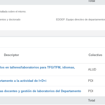
Total
tallada sobre el mismo.
mentos y doctorado
EDDEP:
Equipo directivo de departamento
Descriptor
Colectivo
os en talleres/laboratorios para TFG/TFM, idiomas,
ALUD
rtamento a la actividad de I+D+i
PDI
cas docentes y gestión de laboratorios del Departamento
PDI
Total