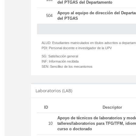
del PTGAS del Departamento
Apoyo al equipo de dirección del Departa
504
del PTGAS
ALUD:
Estudiantes matriculados en títulos adscritos a departa
PDI:
Personal docente e investigador de la UPV
SG:
Satisfacción general
INF:
Información recibida
SEN:
Sencillez de los mecanismos
Laboratorios (LAB)
ID
Descriptor
Apoyo de técnicos de laboratorios y mod
10
talleres/laboratorios para TFG/TFM, idiom
curso o doctorado