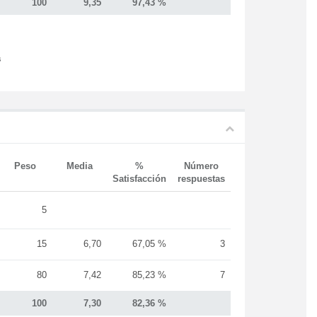
100
9,35
97,43 %
s
Peso
Media
%
Número
Satisfacción
respuestas
5
15
6,70
67,05 %
3
80
7,42
85,23 %
7
100
7,30
82,36 %