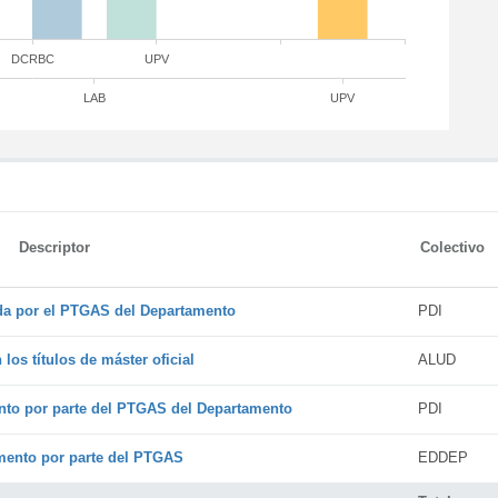
DCRBC
UPV
LAB
UPV
Descriptor
Colectivo
ada por el PTGAS del Departamento
PDI
os títulos de máster oficial
ALUD
nto por parte del PTGAS del Departamento
PDI
amento por parte del PTGAS
EDDEP