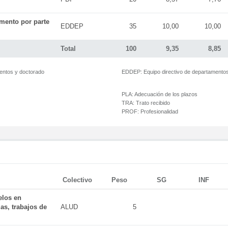
mento por parte
EDDEP
35
10,00
10,00
Total
100
9,35
8,85
mentos y doctorado
EDDEP:
Equipo directivo de departamento
PLA:
Adecuación de los plazos
TRA:
Trato recibido
PROF:
Profesionalidad
Colectivo
Peso
SG
INF
elos en
as, trabajos de
ALUD
5