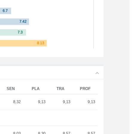
SEN
PLA
TRA
PROF
8,32
9,13
9,13
9,13
8,03
8,30
8,57
8,57