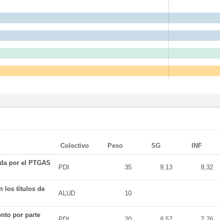
Colectivo
Peso
SG
INF
ada por el PTGAS
PDI
35
9,13
8,32
 los títulos de
ALUD
10
nto por parte
PDI
20
8,57
7,76