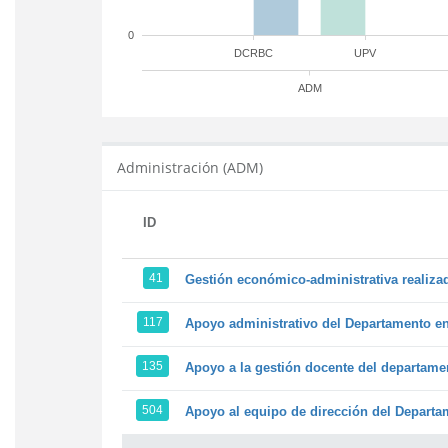
0
DCRBC
UPV
ADM
Administración (ADM)
ID
41
Gestión económico-administrativa realiz
117
Apoyo administrativo del Departamento en l
135
Apoyo a la gestión docente del departame
504
Apoyo al equipo de dirección del Depart