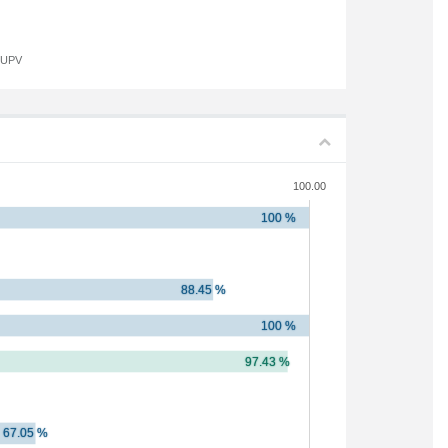
a UPV
100.00