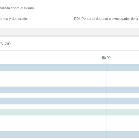
tallada sobre el mismo.
mentos y doctorado
PDI:
Personal docente e investigador de l
rvicio
50.00