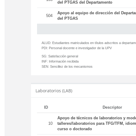
del PTGAS del Departamento
Apoyo al equipo de dirección del Departa
504
del PTGAS
ALUD:
Estudiantes matriculados en títulos adscritos a departa
PDI:
Personal docente e investigador de la UPV
SG:
Satisfacción general
INF:
Información recibida
SEN:
Sencillez de los mecanismos
Laboratorios (LAB)
ID
Descriptor
Apoyo de técnicos de laboratorios y mod
10
talleres/laboratorios para TFG/TFM, idiom
curso o doctorado