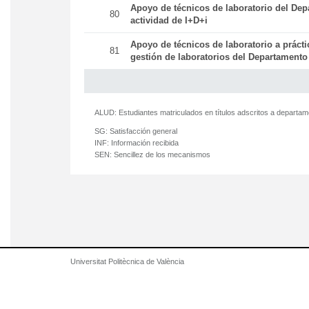
Apoyo de técnicos de laboratorio del Dep
80
actividad de I+D+i
Apoyo de técnicos de laboratorio a práct
81
gestión de laboratorios del Departamento
ALUD:
Estudiantes matriculados en títulos adscritos a departa
SG:
Satisfacción general
INF:
Información recibida
SEN:
Sencillez de los mecanismos
Universitat Politècnica de València