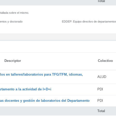
Total
tallada sobre el mismo.
mentos y doctorado
EDDEP:
Equipo directivo de departamento
Descriptor
Colectivo
os en talleres/laboratorios para TFG/TFM, idiomas,
ALUD
rtamento a la actividad de I+D+i
PDI
cas docentes y gestión de laboratorios del Departamento
PDI
Total