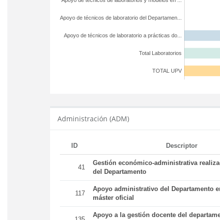
Apoyo de técnicos de laboratorios y modelos en ...
Apoyo de técnicos de laboratorio del Departamen...
Apoyo de técnicos de laboratorio a prácticas do...
Total Laboratorios
TOTAL UPV
Administración (ADM)
ID
Descriptor
Gestión económico-administrativa realiz
41
del Departamento
Apoyo administrativo del Departamento en
117
máster oficial
Apoyo a la gestión docente del departame
135