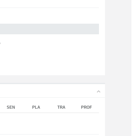
s
SEN
PLA
TRA
PROF