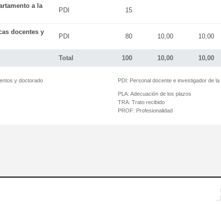
artamento a la
PDI
15
icas docentes y
PDI
80
10,00
10,00
Total
100
10,00
10,00
mentos y doctorado
PDI:
Personal docente e investigador de l
PLA:
Adecuación de los plazos
TRA:
Trato recibido
PROF:
Profesionalidad