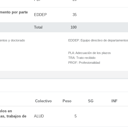
mento por parte
EDDEP
35
Total
100
mentos y doctorado
EDDEP:
Equipo directivo de departamento
PLA:
Adecuación de los plazos
TRA:
Trato recibido
PROF:
Profesionalidad
Colectivo
Peso
SG
INF
elos en
as, trabajos de
ALUD
5