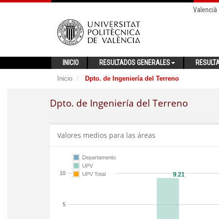
Valencià
INICIO
RESULTADOS GENERALES
RESULT
Inicio
Dpto. de Ingeniería del Terreno
Dpto. de Ingeniería del Terreno
Valores medios para las áreas
Departamento
UPV
10
UPV Total
5