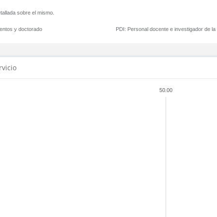
tallada sobre el mismo.
mentos y doctorado
PDI:
Personal docente e investigador de l
rvicio
50.00