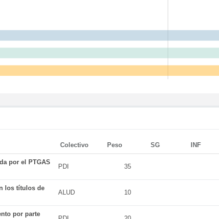
Colectivo
Peso
SG
INF
ada por el PTGAS
PDI
35
 los títulos de
ALUD
10
nto por parte
PDI
20