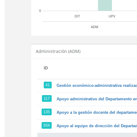
0
DIT
UPV
ADM
Administración (ADM)
ID
41
Gestión económico-administrativa realiz
117
Apoyo administrativo del Departamento en l
135
Apoyo a la gestión docente del departame
504
Apoyo al equipo de dirección del Depart