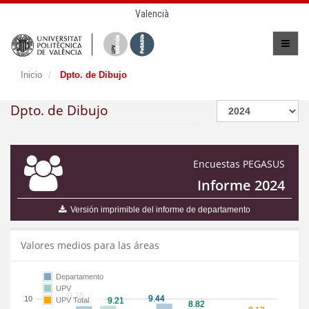
Valencià
Inicio
Dpto. de Dibujo
Dpto. de Dibujo
Encuestas PEGASUS
Informe 2024
Versión imprimible del informe de departamento
Valores medios para las áreas
Departamento
UPV
10
UPV Total