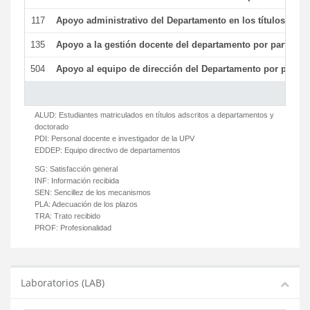
117
Apoyo administrativo del Departamento en los títulos de má
135
Apoyo a la gestión docente del departamento por parte d
504
Apoyo al equipo de dirección del Departamento por parte
ALUD:
Estudiantes matriculados en títulos adscritos a departamentos y
doctorado
PDI:
Personal docente e investigador de la UPV
EDDEP:
Equipo directivo de departamentos
SG:
Satisfacción general
INF:
Información recibida
SEN:
Sencillez de los mecanismos
PLA:
Adecuación de los plazos
TRA:
Trato recibido
PROF:
Profesionalidad
Laboratorios (LAB)