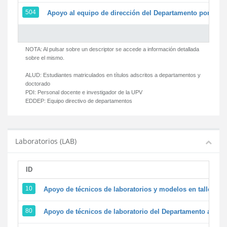
504
Apoyo al equipo de dirección del Departamento por par
NOTA: Al pulsar sobre un descriptor se accede a información detallada
sobre el mismo.
ALUD:
Estudiantes matriculados en títulos adscritos a departamentos y
doctorado
PDI:
Personal docente e investigador de la UPV
EDDEP:
Equipo directivo de departamentos
Laboratorios (LAB)
ID
D
10
Apoyo de técnicos de laboratorios y modelos en talleres/
80
Apoyo de técnicos de laboratorio del Departamento a la ac