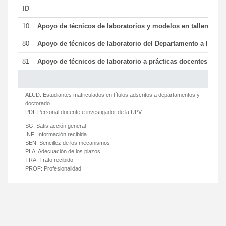
ID
De
10
Apoyo de técnicos de laboratorios y modelos en talleres/la
80
Apoyo de técnicos de laboratorio del Departamento a la acti
81
Apoyo de técnicos de laboratorio a prácticas docentes y ge
ALUD:
Estudiantes matriculados en títulos adscritos a departamentos y
doctorado
PDI:
Personal docente e investigador de la UPV
SG:
Satisfacción general
INF:
Información recibida
SEN:
Sencillez de los mecanismos
PLA:
Adecuación de los plazos
TRA:
Trato recibido
PROF:
Profesionalidad