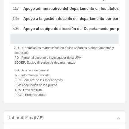
117
Apoyo administrativo del Departamento en los títulos de má
135
Apoyo a la gestión docente del departamento por parte d
504
Apoyo al equipo de dirección del Departamento por parte
ALUD:
Estudiantes matriculados en títulos adscritos a departamentos y
doctorado
PDI:
Personal docente e investigador de la UPV
EDDEP:
Equipo directivo de departamentos
SG:
Satisfacción general
INF:
Información recibida
SEN:
Sencillez de los mecanismos
PLA:
Adecuación de los plazos
TRA:
Trato recibido
PROF:
Profesionalidad
Laboratorios (LAB)