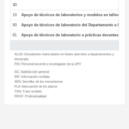
ID
De
10
Apoyo de técnicos de laboratorios y modelos en talleres/la
80
Apoyo de técnicos de laboratorio del Departamento a la acti
81
Apoyo de técnicos de laboratorio a prácticas docentes y ge
ALUD:
Estudiantes matriculados en títulos adscritos a departamentos y
doctorado
PDI:
Personal docente e investigador de la UPV
SG:
Satisfacción general
INF:
Información recibida
SEN:
Sencillez de los mecanismos
PLA:
Adecuación de los plazos
TRA:
Trato recibido
PROF:
Profesionalidad