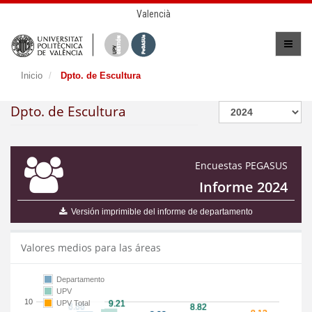
Valencià
Inicio
Dpto. de Escultura
Dpto. de Escultura
Encuestas PEGASUS
Informe 2024
Versión imprimible del informe de departamento
Valores medios para las áreas
Departamento
UPV
10
UPV Total