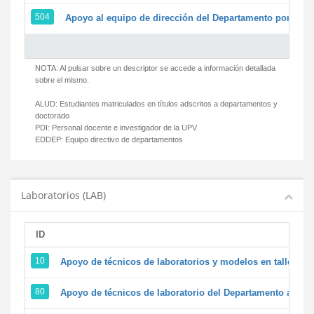
504
Apoyo al equipo de dirección del Departamento por par
NOTA: Al pulsar sobre un descriptor se accede a información detallada
sobre el mismo.
ALUD:
Estudiantes matriculados en títulos adscritos a departamentos y
doctorado
PDI:
Personal docente e investigador de la UPV
EDDEP:
Equipo directivo de departamentos
Laboratorios (LAB)
ID
D
10
Apoyo de técnicos de laboratorios y modelos en talleres/
80
Apoyo de técnicos de laboratorio del Departamento a la ac