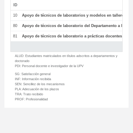
ID
De
10
Apoyo de técnicos de laboratorios y modelos en talleres/la
80
Apoyo de técnicos de laboratorio del Departamento a la acti
81
Apoyo de técnicos de laboratorio a prácticas docentes y ge
ALUD:
Estudiantes matriculados en títulos adscritos a departamentos y
doctorado
PDI:
Personal docente e investigador de la UPV
SG:
Satisfacción general
INF:
Información recibida
SEN:
Sencillez de los mecanismos
PLA:
Adecuación de los plazos
TRA:
Trato recibido
PROF:
Profesionalidad