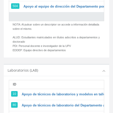
504
Apoyo al equipo de dirección del Departamento por par
NOTA: Al pulsar sobre un descriptor se accede a información detallada
sobre el mismo.
ALUD:
Estudiantes matriculados en títulos adscritos a departamentos y
doctorado
PDI:
Personal docente e investigador de la UPV
EDDEP:
Equipo directivo de departamentos
Laboratorios (LAB)
ID
D
10
Apoyo de técnicos de laboratorios y modelos en talleres/
80
Apoyo de técnicos de laboratorio del Departamento a la ac