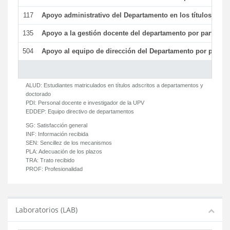
117
Apoyo administrativo del Departamento en los títulos de má
135
Apoyo a la gestión docente del departamento por parte d
504
Apoyo al equipo de dirección del Departamento por parte
ALUD:
Estudiantes matriculados en títulos adscritos a departamentos y
doctorado
PDI:
Personal docente e investigador de la UPV
EDDEP:
Equipo directivo de departamentos
SG:
Satisfacción general
INF:
Información recibida
SEN:
Sencillez de los mecanismos
PLA:
Adecuación de los plazos
TRA:
Trato recibido
PROF:
Profesionalidad
Laboratorios (LAB)