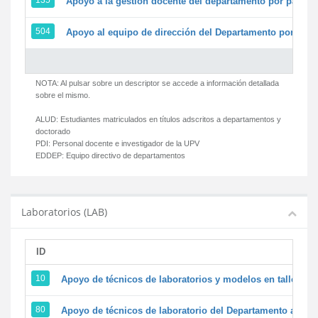
135
Apoyo a la gestión docente del departamento por parte
504
Apoyo al equipo de dirección del Departamento por par
NOTA: Al pulsar sobre un descriptor se accede a información detallada
sobre el mismo.
ALUD:
Estudiantes matriculados en títulos adscritos a departamentos y
doctorado
PDI:
Personal docente e investigador de la UPV
EDDEP:
Equipo directivo de departamentos
Laboratorios (LAB)
ID
D
10
Apoyo de técnicos de laboratorios y modelos en talleres/
80
Apoyo de técnicos de laboratorio del Departamento a la ac