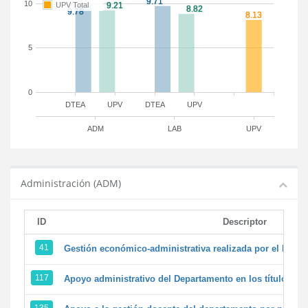
10
UPV Total
5
0
DTEA
UPV
DTEA
UPV
ADM
LAB
UPV
Administración (ADM)
ID
Descriptor
41
Gestión económico-administrativa realizada por el PTG
117
Apoyo administrativo del Departamento en los títulos de 