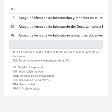
ID
De
10
Apoyo de técnicos de laboratorios y modelos en talleres/la
80
Apoyo de técnicos de laboratorio del Departamento a la acti
81
Apoyo de técnicos de laboratorio a prácticas docentes y ge
ALUD:
Estudiantes matriculados en títulos adscritos a departamentos y
doctorado
PDI:
Personal docente e investigador de la UPV
SG:
Satisfacción general
INF:
Información recibida
SEN:
Sencillez de los mecanismos
PLA:
Adecuación de los plazos
TRA:
Trato recibido
PROF:
Profesionalidad