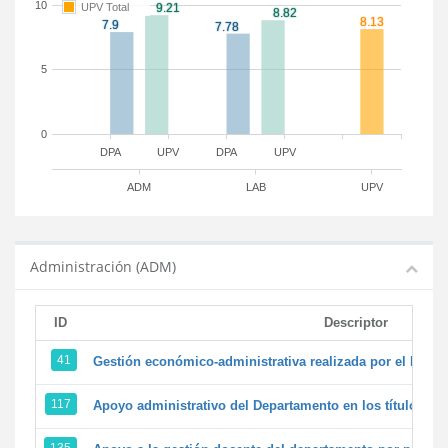
10
UPV Total
5
0
DPA
UPV
DPA
UPV
ADM
LAB
UPV
Administración (ADM)
ID
Descriptor
41
Gestión económico-administrativa realizada por el PTG
117
Apoyo administrativo del Departamento en los títulos de 