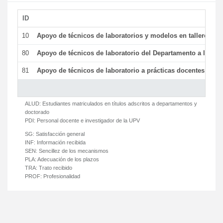
ID
De
10
Apoyo de técnicos de laboratorios y modelos en talleres/la
80
Apoyo de técnicos de laboratorio del Departamento a la acti
81
Apoyo de técnicos de laboratorio a prácticas docentes y ge
ALUD:
Estudiantes matriculados en títulos adscritos a departamentos y
doctorado
PDI:
Personal docente e investigador de la UPV
SG:
Satisfacción general
INF:
Información recibida
SEN:
Sencillez de los mecanismos
PLA:
Adecuación de los plazos
TRA:
Trato recibido
PROF:
Profesionalidad