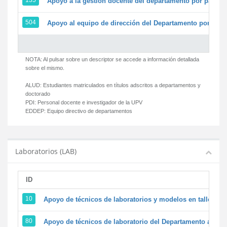
135
Apoyo a la gestión docente del departamento por parte
504
Apoyo al equipo de dirección del Departamento por par
NOTA: Al pulsar sobre un descriptor se accede a información detallada
sobre el mismo.
ALUD:
Estudiantes matriculados en títulos adscritos a departamentos y
doctorado
PDI:
Personal docente e investigador de la UPV
EDDEP:
Equipo directivo de departamentos
Laboratorios (LAB)
ID
D
10
Apoyo de técnicos de laboratorios y modelos en talleres/
80
Apoyo de técnicos de laboratorio del Departamento a la ac