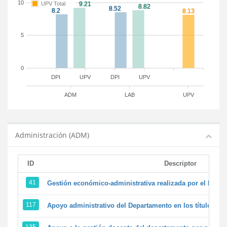
10
UPV Total
5
0
DPI
UPV
DPI
UPV
ADM
LAB
UPV
Administración (ADM)
ID
Descriptor
41
Gestión económico-administrativa realizada por el PTG
117
Apoyo administrativo del Departamento en los títulos de 