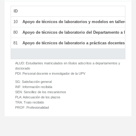
ID
De
10
Apoyo de técnicos de laboratorios y modelos en talleres/la
80
Apoyo de técnicos de laboratorio del Departamento a la acti
81
Apoyo de técnicos de laboratorio a prácticas docentes y ge
ALUD:
Estudiantes matriculados en títulos adscritos a departamentos y
doctorado
PDI:
Personal docente e investigador de la UPV
SG:
Satisfacción general
INF:
Información recibida
SEN:
Sencillez de los mecanismos
PLA:
Adecuación de los plazos
TRA:
Trato recibido
PROF:
Profesionalidad