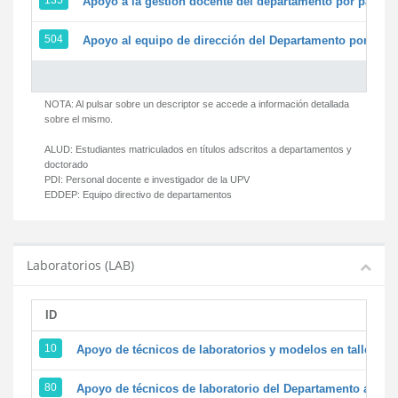
135
Apoyo a la gestión docente del departamento por parte
504
Apoyo al equipo de dirección del Departamento por par
NOTA: Al pulsar sobre un descriptor se accede a información detallada
sobre el mismo.
ALUD:
Estudiantes matriculados en títulos adscritos a departamentos y
doctorado
PDI:
Personal docente e investigador de la UPV
EDDEP:
Equipo directivo de departamentos
Laboratorios (LAB)
ID
D
10
Apoyo de técnicos de laboratorios y modelos en talleres/
80
Apoyo de técnicos de laboratorio del Departamento a la ac