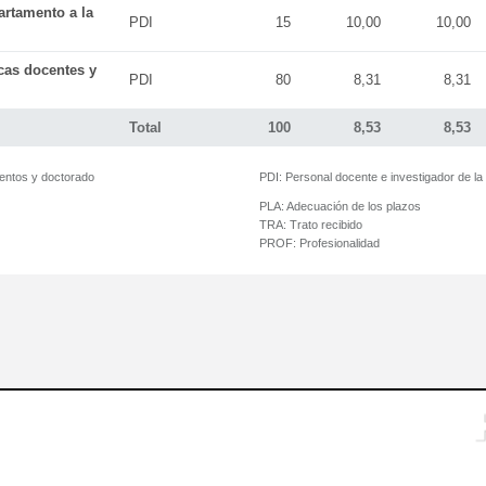
artamento a la
PDI
15
10,00
10,00
icas docentes y
PDI
80
8,31
8,31
Total
100
8,53
8,53
mentos y doctorado
PDI:
Personal docente e investigador de l
PLA:
Adecuación de los plazos
TRA:
Trato recibido
PROF:
Profesionalidad