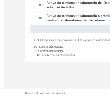
Apoyo de técnicos de laboratorio del Dep
80
actividad de I+D+i
Apoyo de técnicos de laboratorio a práct
81
gestión de laboratorios del Departamento
ALUD:
Estudiantes matriculados en títulos adscritos a departa
SG:
Satisfacción general
INF:
Información recibida
SEN:
Sencillez de los mecanismos
Universitat Politècnica de València