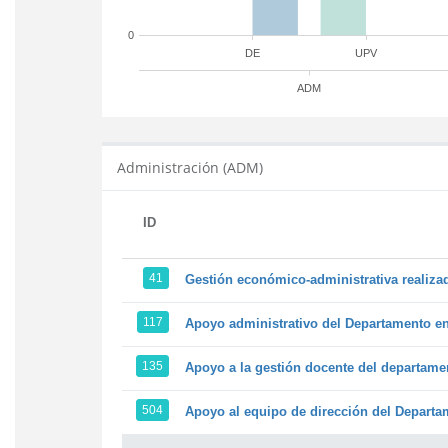
0
DE
UPV
ADM
Administración (ADM)
ID
41
Gestión económico-administrativa realiz
117
Apoyo administrativo del Departamento en l
135
Apoyo a la gestión docente del departame
504
Apoyo al equipo de dirección del Depart