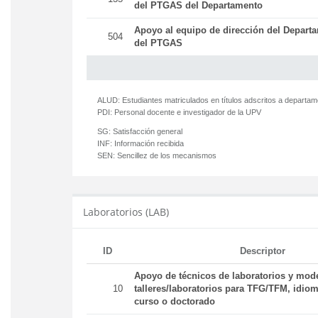
del PTGAS del Departamento
Apoyo al equipo de dirección del Departa
504
del PTGAS
ALUD:
Estudiantes matriculados en títulos adscritos a departa
PDI:
Personal docente e investigador de la UPV
SG:
Satisfacción general
INF:
Información recibida
SEN:
Sencillez de los mecanismos
Laboratorios (LAB)
ID
Descriptor
Apoyo de técnicos de laboratorios y mod
10
talleres/laboratorios para TFG/TFM, idiom
curso o doctorado