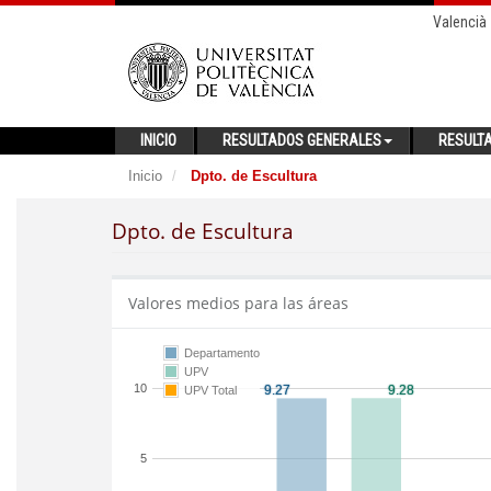
Valencià
INICIO
RESULTADOS GENERALES
RESULT
Inicio
Dpto. de Escultura
Dpto. de Escultura
Valores medios para las áreas
Departamento
UPV
10
UPV Total
5