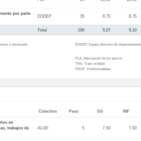
mento por parte
EDDEP
35
8,75
8,75
Total
100
9,27
9,10
mentos y doctorado
EDDEP:
Equipo directivo de departamento
PLA:
Adecuación de los plazos
TRA:
Trato recibido
PROF:
Profesionalidad
Colectivo
Peso
SG
INF
elos en
as, trabajos de
ALUD
5
7,50
7,50