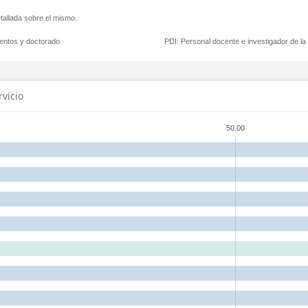
tallada sobre el mismo.
mentos y doctorado
PDI:
Personal docente e investigador de l
rvicio
50.00