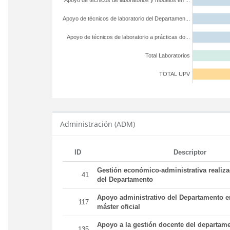
Apoyo de técnicos de laboratorios y modelos en ...
Apoyo de técnicos de laboratorio del Departamen...
Apoyo de técnicos de laboratorio a prácticas do...
Total Laboratorios
TOTAL UPV
Administración (ADM)
ID
Descriptor
Gestión económico-administrativa realiz
41
del Departamento
Apoyo administrativo del Departamento en
117
máster oficial
Apoyo a la gestión docente del departame
135