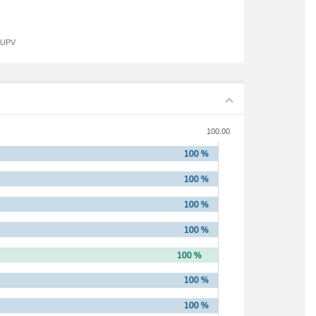
a UPV
100.00