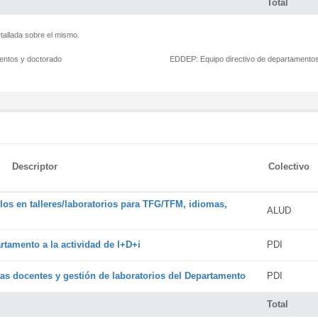
Total
tallada sobre el mismo.
mentos y doctorado
EDDEP:
Equipo directivo de departamento
Descriptor
Colectivo
os en talleres/laboratorios para TFG/TFM, idiomas,
ALUD
rtamento a la actividad de I+D+i
PDI
cas docentes y gestión de laboratorios del Departamento
PDI
Total