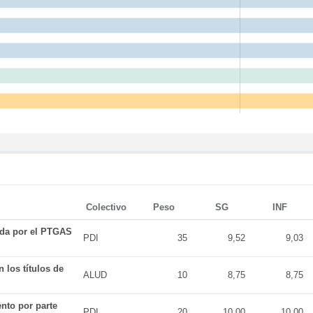
Colectivo
Peso
SG
INF
ada por el PTGAS
PDI
35
9,52
9,03
 los títulos de
ALUD
10
8,75
8,75
nto por parte
PDI
20
10,00
10,00