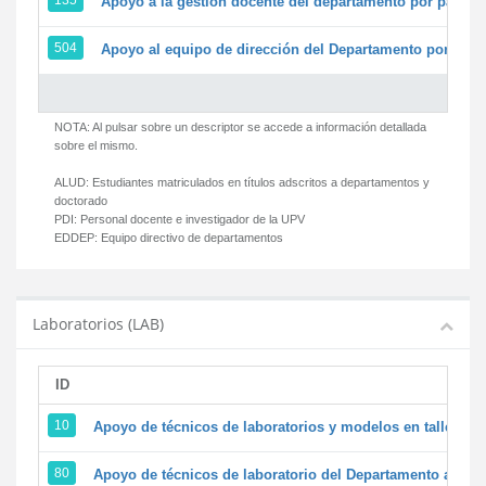
135
Apoyo a la gestión docente del departamento por parte
504
Apoyo al equipo de dirección del Departamento por par
NOTA: Al pulsar sobre un descriptor se accede a información detallada
sobre el mismo.
ALUD:
Estudiantes matriculados en títulos adscritos a departamentos y
doctorado
PDI:
Personal docente e investigador de la UPV
EDDEP:
Equipo directivo de departamentos
Laboratorios (LAB)
ID
D
10
Apoyo de técnicos de laboratorios y modelos en talleres/
80
Apoyo de técnicos de laboratorio del Departamento a la ac