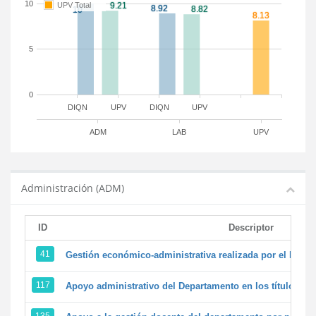
10
UPV Total
5
0
DIQN
UPV
DIQN
UPV
ADM
LAB
UPV
Administración (ADM)
ID
Descriptor
41
Gestión económico-administrativa realizada por el PTG
117
Apoyo administrativo del Departamento en los títulos de 