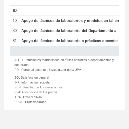
ID
De
10
Apoyo de técnicos de laboratorios y modelos en talleres/la
80
Apoyo de técnicos de laboratorio del Departamento a la acti
81
Apoyo de técnicos de laboratorio a prácticas docentes y ge
ALUD:
Estudiantes matriculados en títulos adscritos a departamentos y
doctorado
PDI:
Personal docente e investigador de la UPV
SG:
Satisfacción general
INF:
Información recibida
SEN:
Sencillez de los mecanismos
PLA:
Adecuación de los plazos
TRA:
Trato recibido
PROF:
Profesionalidad