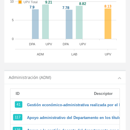
10
UPV Total
5
0
DPA
UPV
DPA
UPV
ADM
LAB
UPV
Administración (ADM)
ID
Descriptor
41
Gestión económico-administrativa realizada por el PTG
117
Apoyo administrativo del Departamento en los títulos de 