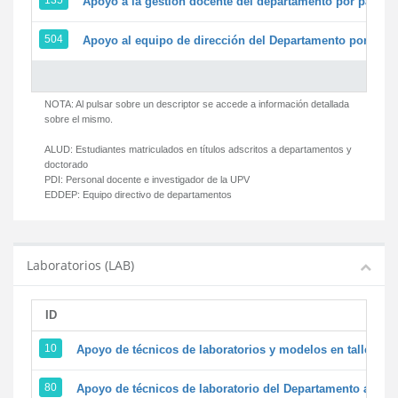
135
Apoyo a la gestión docente del departamento por parte
504
Apoyo al equipo de dirección del Departamento por par
NOTA: Al pulsar sobre un descriptor se accede a información detallada
sobre el mismo.
ALUD:
Estudiantes matriculados en títulos adscritos a departamentos y
doctorado
PDI:
Personal docente e investigador de la UPV
EDDEP:
Equipo directivo de departamentos
Laboratorios (LAB)
ID
D
10
Apoyo de técnicos de laboratorios y modelos en talleres/
80
Apoyo de técnicos de laboratorio del Departamento a la ac