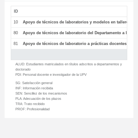
ID
De
10
Apoyo de técnicos de laboratorios y modelos en talleres/la
80
Apoyo de técnicos de laboratorio del Departamento a la acti
81
Apoyo de técnicos de laboratorio a prácticas docentes y ge
ALUD:
Estudiantes matriculados en títulos adscritos a departamentos y
doctorado
PDI:
Personal docente e investigador de la UPV
SG:
Satisfacción general
INF:
Información recibida
SEN:
Sencillez de los mecanismos
PLA:
Adecuación de los plazos
TRA:
Trato recibido
PROF:
Profesionalidad