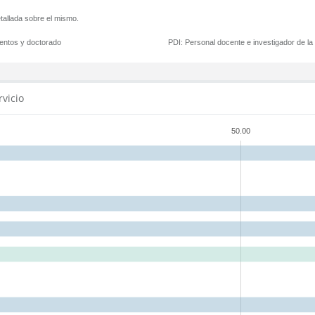
tallada sobre el mismo.
mentos y doctorado
PDI:
Personal docente e investigador de l
rvicio
50.00