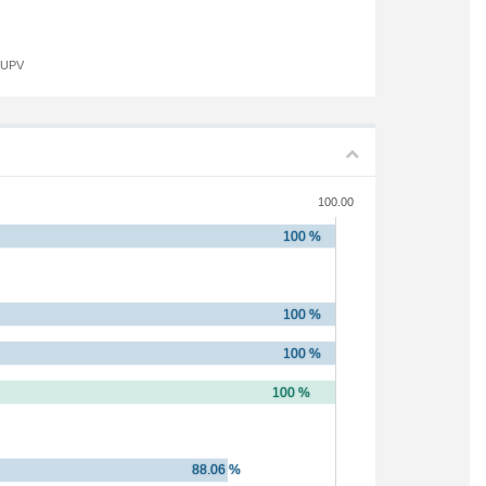
a UPV
100.00