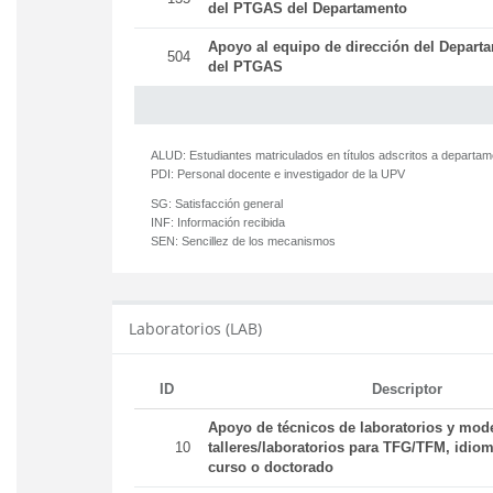
del PTGAS del Departamento
Apoyo al equipo de dirección del Departa
504
del PTGAS
ALUD:
Estudiantes matriculados en títulos adscritos a departa
PDI:
Personal docente e investigador de la UPV
SG:
Satisfacción general
INF:
Información recibida
SEN:
Sencillez de los mecanismos
Laboratorios (LAB)
ID
Descriptor
Apoyo de técnicos de laboratorios y mod
10
talleres/laboratorios para TFG/TFM, idiom
curso o doctorado