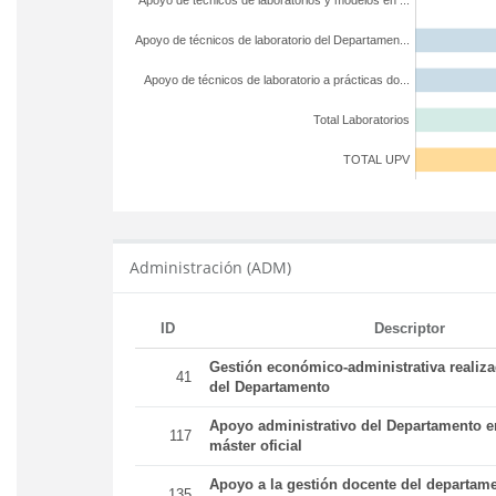
Apoyo de técnicos de laboratorios y modelos en ...
Apoyo de técnicos de laboratorio del Departamen...
Apoyo de técnicos de laboratorio a prácticas do...
Total Laboratorios
TOTAL UPV
Administración (ADM)
ID
Descriptor
Gestión económico-administrativa realiz
41
del Departamento
Apoyo administrativo del Departamento en
117
máster oficial
Apoyo a la gestión docente del departame
135