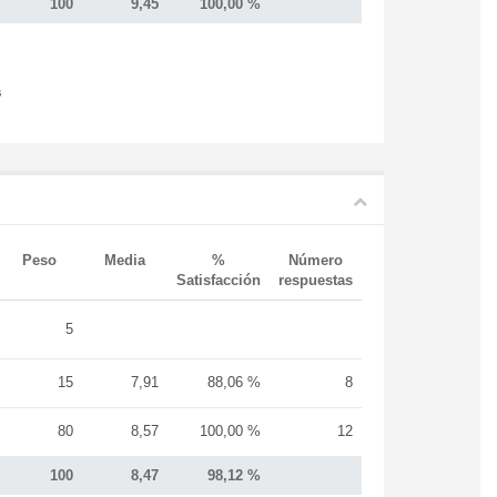
100
9,45
100,00 %
s
Peso
Media
%
Número
Satisfacción
respuestas
5
15
7,91
88,06 %
8
80
8,57
100,00 %
12
100
8,47
98,12 %