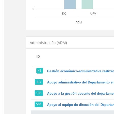
0
DQ
UPV
ADM
Administración (ADM)
ID
41
Gestión económico-administrativa realiz
117
Apoyo administrativo del Departamento en l
135
Apoyo a la gestión docente del departame
504
Apoyo al equipo de dirección del Depart