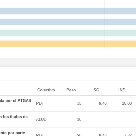
Colectivo
Peso
SG
INF
ada por el PTGAS
PDI
35
9,46
10,00
 los títulos de
ALUD
10
nto por parte
PDI
20
8,48
7,87