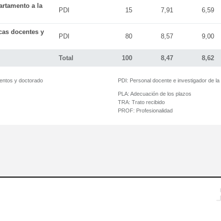
artamento a la
PDI
15
7,91
6,59
icas docentes y
PDI
80
8,57
9,00
Total
100
8,47
8,62
mentos y doctorado
PDI:
Personal docente e investigador de l
PLA:
Adecuación de los plazos
TRA:
Trato recibido
PROF:
Profesionalidad