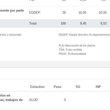
mento por parte
EDDEP
35
10,00
10,00
Total
100
9,45
9,53
mentos y doctorado
EDDEP:
Equipo directivo de departamento
PLA:
Adecuación de los plazos
TRA:
Trato recibido
PROF:
Profesionalidad
Colectivo
Peso
SG
INF
elos en
as, trabajos de
ALUD
5