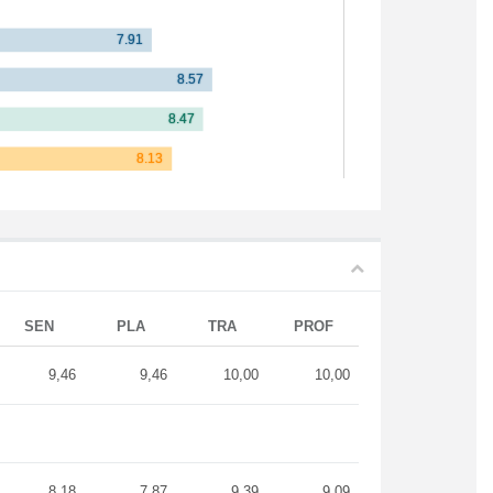
SEN
PLA
TRA
PROF
9,46
9,46
10,00
10,00
8,18
7,87
9,39
9,09