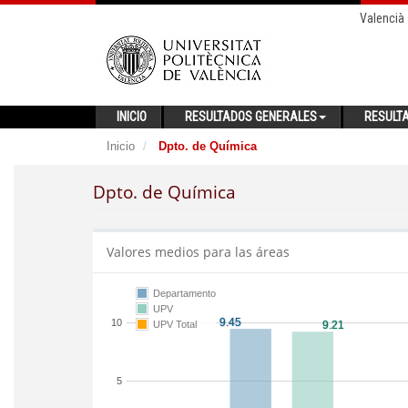
Valencià
INICIO
RESULTADOS GENERALES
RESULT
Inicio
Dpto. de Química
Dpto. de Química
Valores medios para las áreas
Departamento
UPV
10
UPV Total
5