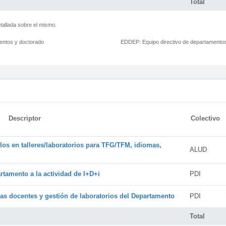
Total
tallada sobre el mismo.
mentos y doctorado
EDDEP:
Equipo directivo de departamento
Descriptor
Colectivo
os en talleres/laboratorios para TFG/TFM, idiomas,
ALUD
rtamento a la actividad de I+D+i
PDI
cas docentes y gestión de laboratorios del Departamento
PDI
Total