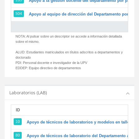
135
Apoyo a la gestión docente del departamento por parte
504
Apoyo al equipo de dirección del Departamento por par
NOTA: Al pulsar sobre un descriptor se accede a información detallada
sobre el mismo.
ALUD:
Estudiantes matriculados en títulos adscritos a departamentos y
doctorado
PDI:
Personal docente e investigador de la UPV
EDDEP:
Equipo directivo de departamentos
Laboratorios (LAB)
ID
D
10
Apoyo de técnicos de laboratorios y modelos en talleres/
80
Apoyo de técnicos de laboratorio del Departamento a la ac