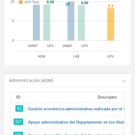
10
UPV Total
5
0
DMMT
UPV
DMMT
UPV
ADM
LAB
UPV
Administración (ADM)
ID
Descriptor
41
Gestión económico-administrativa realizada por el PTG
117
Apoyo administrativo del Departamento en los títulos de 