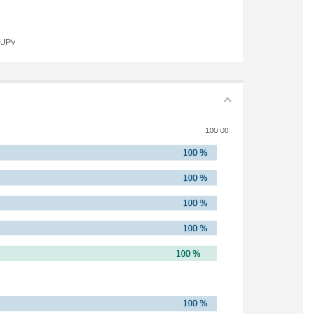
a UPV
100.00