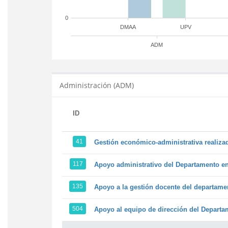
0
DMAA
UPV
ADM
Administración (ADM)
ID
41
Gestión económico-administrativa realiz
117
Apoyo administrativo del Departamento en l
135
Apoyo a la gestión docente del departame
504
Apoyo al equipo de dirección del Depart