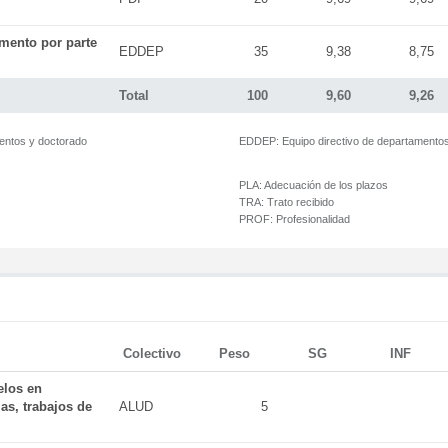
mento por parte
EDDEP
35
9,38
8,75
Total
100
9,60
9,26
mentos y doctorado
EDDEP:
Equipo directivo de departamento
PLA:
Adecuación de los plazos
TRA:
Trato recibido
PROF:
Profesionalidad
Colectivo
Peso
SG
INF
elos en
as, trabajos de
ALUD
5