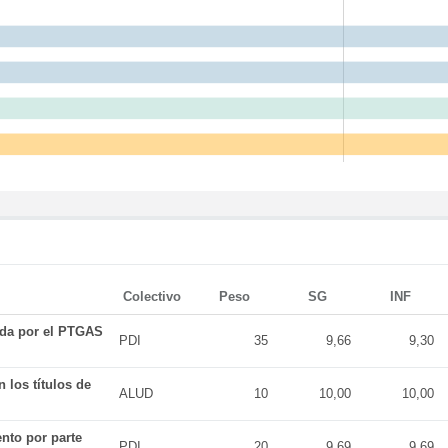
Colectivo
Peso
SG
INF
ada por el PTGAS
PDI
35
9,66
9,30
 los títulos de
ALUD
10
10,00
10,00
nto por parte
PDI
20
9,69
9,69