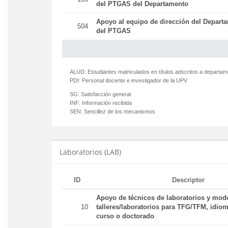
del PTGAS del Departamento
Apoyo al equipo de dirección del Departa
504
del PTGAS
ALUD:
Estudiantes matriculados en títulos adscritos a departa
PDI:
Personal docente e investigador de la UPV
SG:
Satisfacción general
INF:
Información recibida
SEN:
Sencillez de los mecanismos
Laboratorios (LAB)
ID
Descriptor
Apoyo de técnicos de laboratorios y mod
10
talleres/laboratorios para TFG/TFM, idiom
curso o doctorado