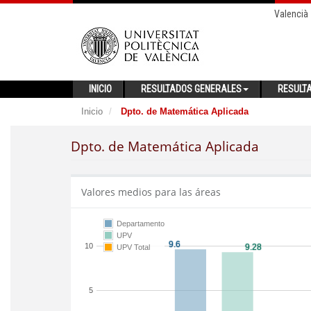
Valencià
INICIO
RESULTADOS GENERALES
RESULT
Inicio
Dpto. de Matemática Aplicada
Dpto. de Matemática Aplicada
Valores medios para las áreas
Departamento
UPV
10
UPV Total
5