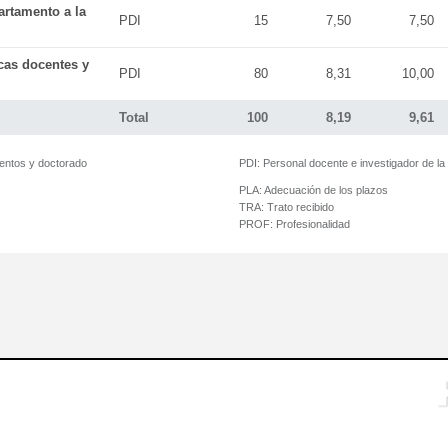
artamento a la
PDI
15
7,50
7,50
icas docentes y
PDI
80
8,31
10,00
Total
100
8,19
9,61
mentos y doctorado
PDI:
Personal docente e investigador de l
PLA:
Adecuación de los plazos
TRA:
Trato recibido
PROF:
Profesionalidad