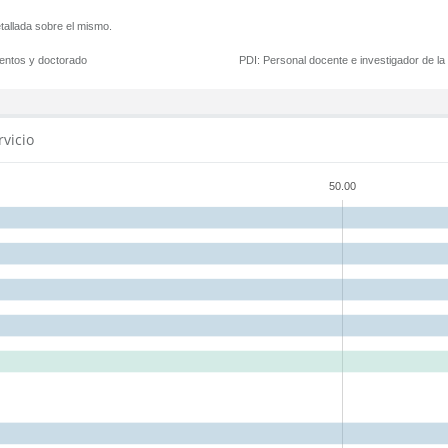
tallada sobre el mismo.
mentos y doctorado
PDI:
Personal docente e investigador de l
rvicio
50.00