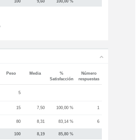
100
9,60
100,00 %
s
Peso
Media
%
Número
Satisfacción
respuestas
5
15
7,50
100,00 %
1
80
8,31
83,14 %
6
100
8,19
85,80 %