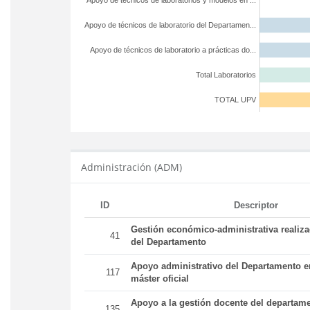
Apoyo de técnicos de laboratorios y modelos en ...
Apoyo de técnicos de laboratorio del Departamen...
Apoyo de técnicos de laboratorio a prácticas do...
Total Laboratorios
TOTAL UPV
Administración (ADM)
ID
Descriptor
Gestión económico-administrativa realiz
41
del Departamento
Apoyo administrativo del Departamento en
117
máster oficial
Apoyo a la gestión docente del departame
135