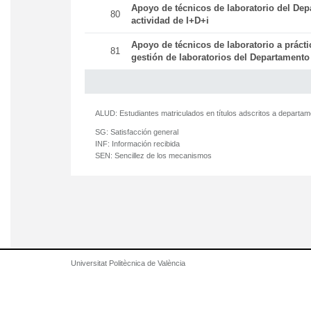
Apoyo de técnicos de laboratorio del Dep
80
actividad de I+D+i
Apoyo de técnicos de laboratorio a práct
81
gestión de laboratorios del Departamento
ALUD:
Estudiantes matriculados en títulos adscritos a departa
SG:
Satisfacción general
INF:
Información recibida
SEN:
Sencillez de los mecanismos
Universitat Politècnica de València