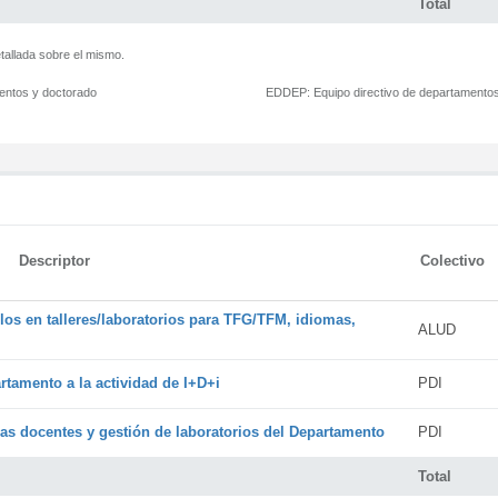
Total
tallada sobre el mismo.
mentos y doctorado
EDDEP:
Equipo directivo de departamento
Descriptor
Colectivo
os en talleres/laboratorios para TFG/TFM, idiomas,
ALUD
rtamento a la actividad de I+D+i
PDI
cas docentes y gestión de laboratorios del Departamento
PDI
Total