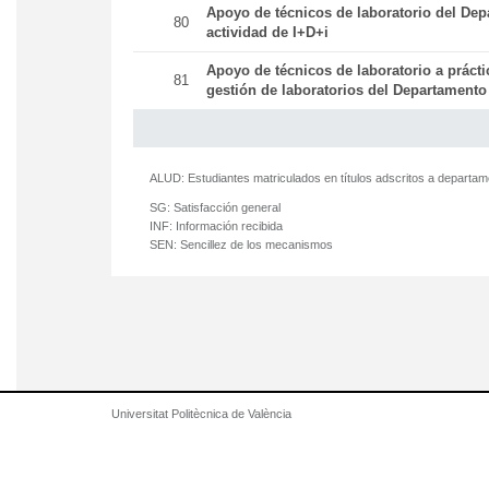
Apoyo de técnicos de laboratorio del Dep
80
actividad de I+D+i
Apoyo de técnicos de laboratorio a práct
81
gestión de laboratorios del Departamento
ALUD:
Estudiantes matriculados en títulos adscritos a departa
SG:
Satisfacción general
INF:
Información recibida
SEN:
Sencillez de los mecanismos
Universitat Politècnica de València