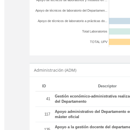
Apoyo de técnicos de laboratorios y modelos en ...
Apoyo de técnicos de laboratorio del Departamen...
Apoyo de técnicos de laboratorio a prácticas do...
Total Laboratorios
TOTAL UPV
Administración (ADM)
ID
Descriptor
Gestión económico-administrativa realiz
41
del Departamento
Apoyo administrativo del Departamento en
117
máster oficial
Apoyo a la gestión docente del departame
135