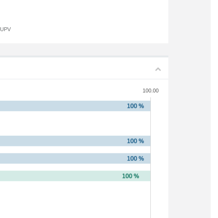
a UPV
100.00