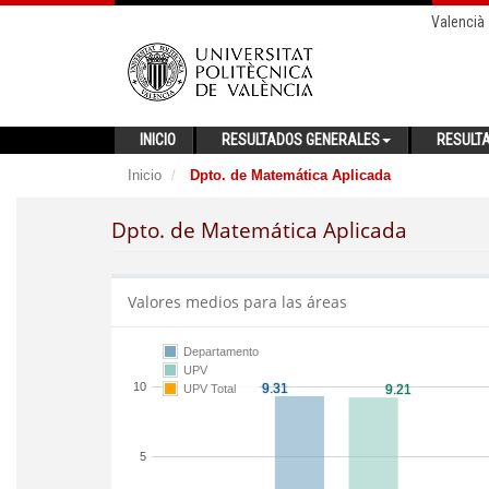
Valencià
INICIO
RESULTADOS GENERALES
RESULT
Inicio
Dpto. de Matemática Aplicada
Dpto. de Matemática Aplicada
Valores medios para las áreas
Departamento
UPV
10
UPV Total
5