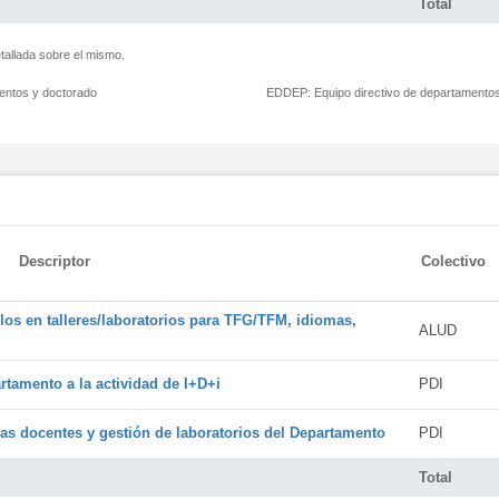
Total
tallada sobre el mismo.
mentos y doctorado
EDDEP:
Equipo directivo de departamento
Descriptor
Colectivo
os en talleres/laboratorios para TFG/TFM, idiomas,
ALUD
rtamento a la actividad de I+D+i
PDI
cas docentes y gestión de laboratorios del Departamento
PDI
Total