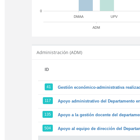
0
DMAA
UPV
ADM
Administración (ADM)
ID
41
Gestión económico-administrativa realiz
117
Apoyo administrativo del Departamento en l
135
Apoyo a la gestión docente del departame
504
Apoyo al equipo de dirección del Depart