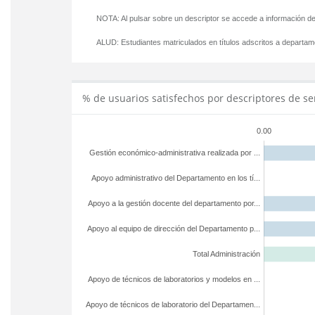
NOTA: Al pulsar sobre un descriptor se accede a información de
ALUD:
Estudiantes matriculados en títulos adscritos a departa
% de usuarios satisfechos por descriptores de se
0.00
Gestión económico-administrativa realizada por ...
Apoyo administrativo del Departamento en los tí...
Apoyo a la gestión docente del departamento por...
Apoyo al equipo de dirección del Departamento p...
Total Administración
Apoyo de técnicos de laboratorios y modelos en ...
Apoyo de técnicos de laboratorio del Departamen...