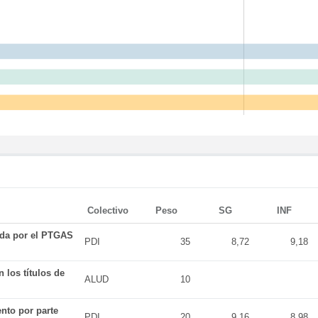
Colectivo
Peso
SG
INF
ada por el PTGAS
PDI
35
8,72
9,18
 los títulos de
ALUD
10
nto por parte
PDI
20
9,16
8,98