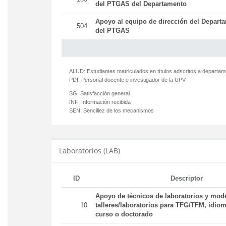
del PTGAS del Departamento
Apoyo al equipo de dirección del Departa
504
del PTGAS
ALUD:
Estudiantes matriculados en títulos adscritos a departa
PDI:
Personal docente e investigador de la UPV
SG:
Satisfacción general
INF:
Información recibida
SEN:
Sencillez de los mecanismos
Laboratorios (LAB)
ID
Descriptor
Apoyo de técnicos de laboratorios y mod
10
talleres/laboratorios para TFG/TFM, idiom
curso o doctorado