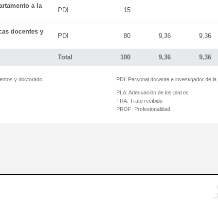
artamento a la
PDI
15
icas docentes y
PDI
80
9,36
9,36
Total
100
9,36
9,36
mentos y doctorado
PDI:
Personal docente e investigador de l
PLA:
Adecuación de los plazos
TRA:
Trato recibido
PROF:
Profesionalidad