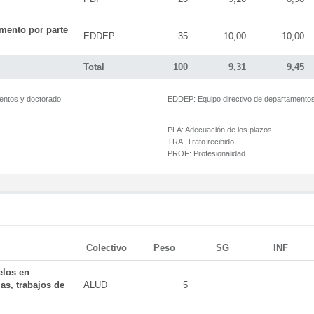
mento por parte
EDDEP
35
10,00
10,00
Total
100
9,31
9,45
mentos y doctorado
EDDEP:
Equipo directivo de departamento
PLA:
Adecuación de los plazos
TRA:
Trato recibido
PROF:
Profesionalidad
Colectivo
Peso
SG
INF
elos en
as, trabajos de
ALUD
5