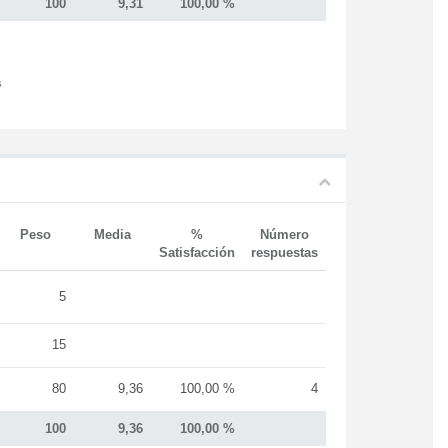
100
9,31
100,00 %
s
Peso
Media
%
Número
Satisfacción
respuestas
5
15
80
9,36
100,00 %
4
100
9,36
100,00 %