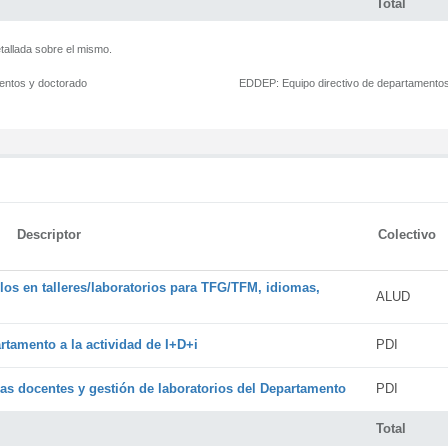
Total
tallada sobre el mismo.
mentos y doctorado
EDDEP:
Equipo directivo de departamento
Descriptor
Colectivo
os en talleres/laboratorios para TFG/TFM, idiomas,
ALUD
rtamento a la actividad de I+D+i
PDI
cas docentes y gestión de laboratorios del Departamento
PDI
Total