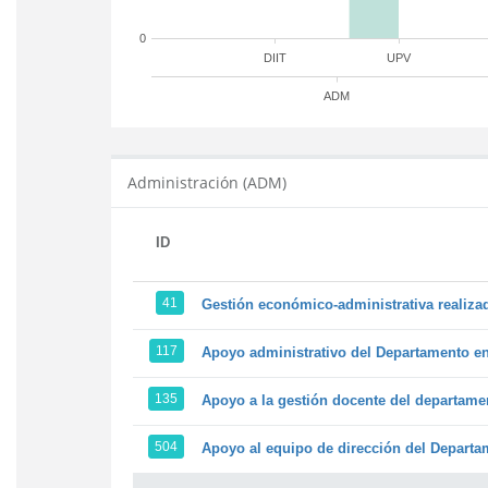
0
DIIT
UPV
ADM
Administración (ADM)
ID
41
Gestión económico-administrativa realiz
117
Apoyo administrativo del Departamento en l
135
Apoyo a la gestión docente del departame
504
Apoyo al equipo de dirección del Depart