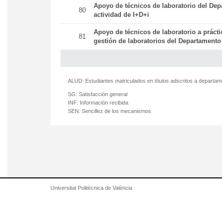
Apoyo de técnicos de laboratorio del Dep
80
actividad de I+D+i
Apoyo de técnicos de laboratorio a práct
81
gestión de laboratorios del Departamento
ALUD:
Estudiantes matriculados en títulos adscritos a departa
SG:
Satisfacción general
INF:
Información recibida
SEN:
Sencillez de los mecanismos
Universitat Politècnica de València