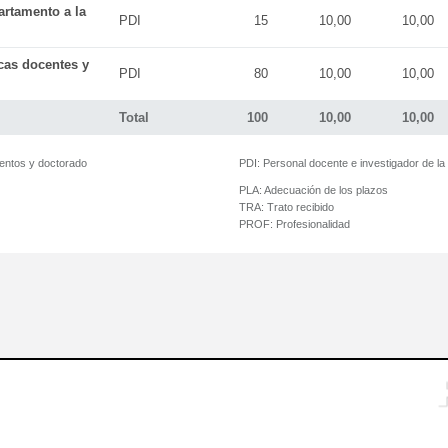
artamento a la
PDI
15
10,00
10,00
icas docentes y
PDI
80
10,00
10,00
Total
100
10,00
10,00
mentos y doctorado
PDI:
Personal docente e investigador de l
PLA:
Adecuación de los plazos
TRA:
Trato recibido
PROF:
Profesionalidad