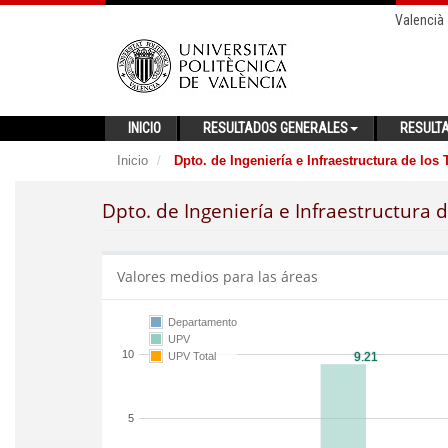
Valencià
INICIO
RESULTADOS GENERALES
RESULT
Inicio
Dpto. de Ingeniería e Infraestructura de los
Dpto. de Ingeniería e Infraestructura 
Valores medios para las áreas
Departamento
UPV
10
UPV Total
5