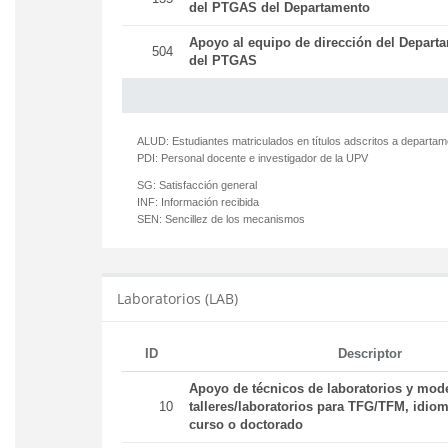
del PTGAS del Departamento
Apoyo al equipo de dirección del Departa
504
del PTGAS
ALUD:
Estudiantes matriculados en títulos adscritos a departa
PDI:
Personal docente e investigador de la UPV
SG:
Satisfacción general
INF:
Información recibida
SEN:
Sencillez de los mecanismos
Laboratorios (LAB)
ID
Descriptor
Apoyo de técnicos de laboratorios y mod
10
talleres/laboratorios para TFG/TFM, idiom
curso o doctorado