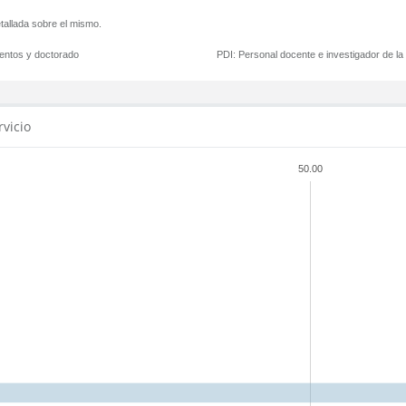
tallada sobre el mismo.
mentos y doctorado
PDI:
Personal docente e investigador de l
rvicio
50.00