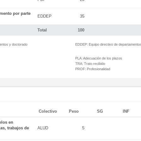
mento por parte
EDDEP
35
Total
100
mentos y doctorado
EDDEP:
Equipo directivo de departamento
PLA:
Adecuación de los plazos
TRA:
Trato recibido
PROF:
Profesionalidad
Colectivo
Peso
SG
INF
elos en
as, trabajos de
ALUD
5