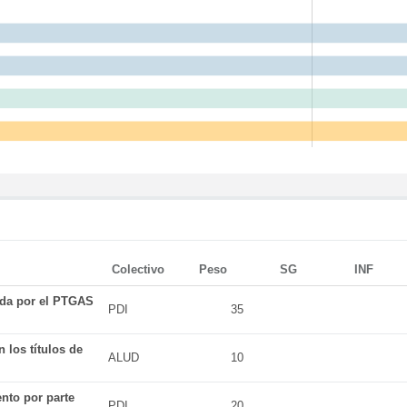
Colectivo
Peso
SG
INF
ada por el PTGAS
PDI
35
 los títulos de
ALUD
10
nto por parte
PDI
20