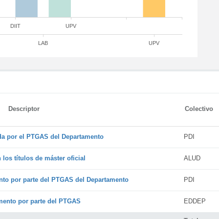
DIIT
UPV
LAB
UPV
Descriptor
Colectivo
ada por el PTGAS del Departamento
PDI
os títulos de máster oficial
ALUD
nto por parte del PTGAS del Departamento
PDI
amento por parte del PTGAS
EDDEP