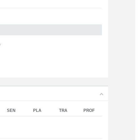
s
SEN
PLA
TRA
PROF