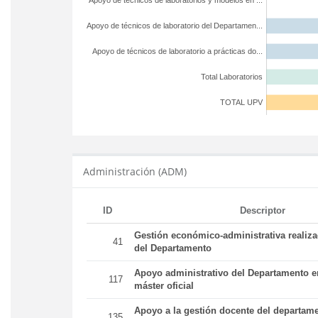
Apoyo de técnicos de laboratorios y modelos en ...
Apoyo de técnicos de laboratorio del Departamen...
Apoyo de técnicos de laboratorio a prácticas do...
Total Laboratorios
TOTAL UPV
Administración (ADM)
ID
Descriptor
Gestión económico-administrativa realiz
41
del Departamento
Apoyo administrativo del Departamento en
117
máster oficial
Apoyo a la gestión docente del departame
135