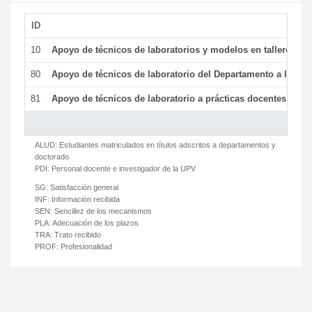
ID
De
10
Apoyo de técnicos de laboratorios y modelos en talleres/la
80
Apoyo de técnicos de laboratorio del Departamento a la acti
81
Apoyo de técnicos de laboratorio a prácticas docentes y ge
ALUD:
Estudiantes matriculados en títulos adscritos a departamentos y
doctorado
PDI:
Personal docente e investigador de la UPV
SG:
Satisfacción general
INF:
Información recibida
SEN:
Sencillez de los mecanismos
PLA:
Adecuación de los plazos
TRA:
Trato recibido
PROF:
Profesionalidad