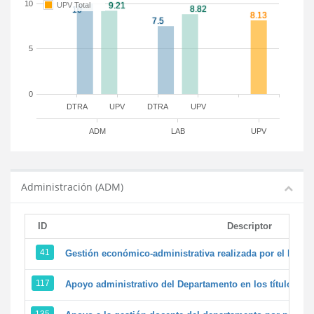
10
UPV Total
5
0
DTRA
UPV
DTRA
UPV
ADM
LAB
UPV
Administración (ADM)
ID
Descriptor
41
Gestión económico-administrativa realizada por el PTG
117
Apoyo administrativo del Departamento en los títulos de 