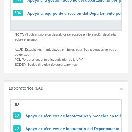
135
Apoyo a la gestión docente del departamento por parte
504
Apoyo al equipo de dirección del Departamento por par
NOTA: Al pulsar sobre un descriptor se accede a información detallada
sobre el mismo.
ALUD:
Estudiantes matriculados en títulos adscritos a departamentos y
doctorado
PDI:
Personal docente e investigador de la UPV
EDDEP:
Equipo directivo de departamentos
Laboratorios (LAB)
ID
D
10
Apoyo de técnicos de laboratorios y modelos en talleres/
80
Apoyo de técnicos de laboratorio del Departamento a la ac