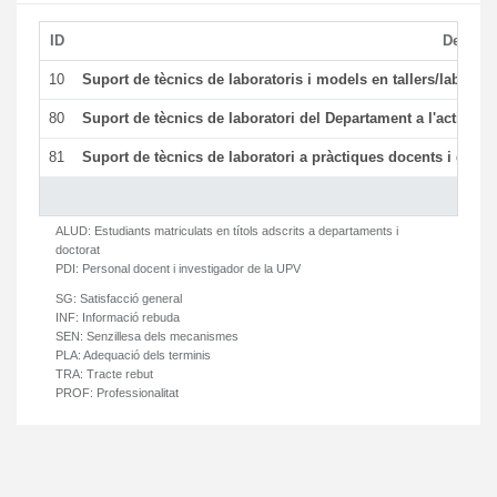
ID
Descrip
10
Suport de tècnics de laboratoris i models en tallers/laborat
80
Suport de tècnics de laboratori del Departament a l'activitat 
81
Suport de tècnics de laboratori a pràctiques docents i gesti
ALUD:
Estudiants matriculats en títols adscrits a departaments i
doctorat
PDI:
Personal docent i investigador de la UPV
SG:
Satisfacció general
INF:
Informació rebuda
SEN:
Senzillesa dels mecanismes
PLA:
Adequació dels terminis
TRA:
Tracte rebut
PROF:
Professionalitat