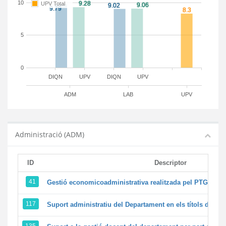
10
UPV Total
5
0
DIQN
UPV
DIQN
UPV
ADM
LAB
UPV
Administració (ADM)
ID
Descriptor
41
Gestió economicoadministrativa realitzada pel PTGAS d
117
Suport administratiu del Departament en els títols de màst