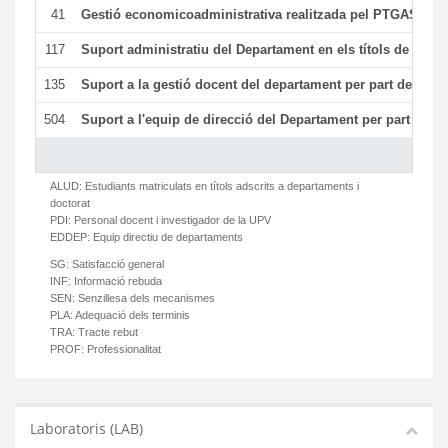
41
Gestió economicoadministrativa realitzada pel PTGAS del
117
Suport administratiu del Departament en els títols de màste
135
Suport a la gestió docent del departament per part del PT
504
Suport a l'equip de direcció del Departament per part del
ALUD:
Estudiants matriculats en títols adscrits a departaments i
doctorat
PDI:
Personal docent i investigador de la UPV
EDDEP:
Equip directiu de departaments
SG:
Satisfacció general
INF:
Informació rebuda
SEN:
Senzillesa dels mecanismes
PLA:
Adequació dels terminis
TRA:
Tracte rebut
PROF:
Professionalitat
Laboratoris (LAB)