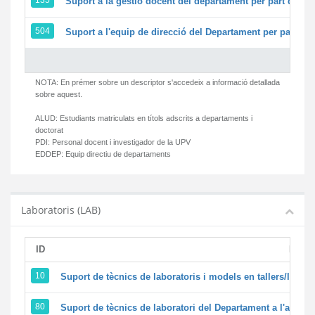
135
Suport a la gestió docent del departament per part del 
504
Suport a l'equip de direcció del Departament per part d
NOTA: En prémer sobre un descriptor s'accedeix a informació detallada
sobre aquest.
ALUD:
Estudiants matriculats en títols adscrits a departaments i
doctorat
PDI:
Personal docent i investigador de la UPV
EDDEP:
Equip directiu de departaments
Laboratoris (LAB)
ID
Descr
10
Suport de tècnics de laboratoris i models en tallers/labor
80
Suport de tècnics de laboratori del Departament a l'activita