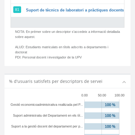
81
Suport de tècnics de laboratori a pràctiques docents i ges
NOTA: En prémer sobre un descriptor s'accedeix a informació detallada
sobre aquest.
ALUD:
Estudiants matriculats en títols adscrits a departaments i
doctorat
PDI:
Personal docent i investigador de la UPV
% d'usuaris satisfets per descriptors de servei
0.00
50.00
100.00
Gestió economicoadministrativa realitzada pel P...
Suport administratiu del Departament en els tít...
Suport a la gestió docent del departament per p...