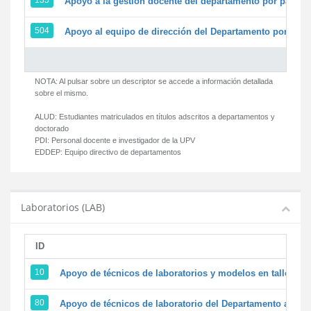
135
Apoyo a la gestión docente del departamento por parte
504
Apoyo al equipo de dirección del Departamento por par
NOTA: Al pulsar sobre un descriptor se accede a información detallada
sobre el mismo.
ALUD:
Estudiantes matriculados en títulos adscritos a departamentos y
doctorado
PDI:
Personal docente e investigador de la UPV
EDDEP:
Equipo directivo de departamentos
Laboratorios (LAB)
ID
D
10
Apoyo de técnicos de laboratorios y modelos en talleres/
80
Apoyo de técnicos de laboratorio del Departamento a la ac