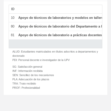
ID
De
10
Apoyo de técnicos de laboratorios y modelos en talleres/la
80
Apoyo de técnicos de laboratorio del Departamento a la acti
81
Apoyo de técnicos de laboratorio a prácticas docentes y ge
ALUD:
Estudiantes matriculados en títulos adscritos a departamentos y
doctorado
PDI:
Personal docente e investigador de la UPV
SG:
Satisfacción general
INF:
Información recibida
SEN:
Sencillez de los mecanismos
PLA:
Adecuación de los plazos
TRA:
Trato recibido
PROF:
Profesionalidad