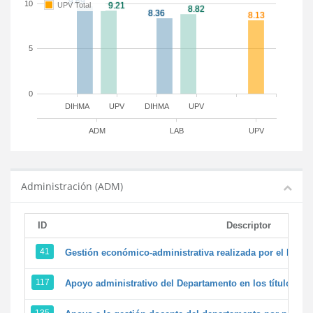
10
UPV Total
5
0
DIHMA
UPV
DIHMA
UPV
ADM
LAB
UPV
Administración (ADM)
ID
Descriptor
41
Gestión económico-administrativa realizada por el PTG
117
Apoyo administrativo del Departamento en los títulos de 