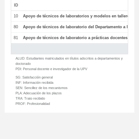
ID
De
10
Apoyo de técnicos de laboratorios y modelos en talleres/la
80
Apoyo de técnicos de laboratorio del Departamento a la acti
81
Apoyo de técnicos de laboratorio a prácticas docentes y ge
ALUD:
Estudiantes matriculados en títulos adscritos a departamentos y
doctorado
PDI:
Personal docente e investigador de la UPV
SG:
Satisfacción general
INF:
Información recibida
SEN:
Sencillez de los mecanismos
PLA:
Adecuación de los plazos
TRA:
Trato recibido
PROF:
Profesionalidad