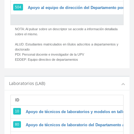
504
Apoyo al equipo de dirección del Departamento por par
NOTA: Al pulsar sobre un descriptor se accede a información detallada
sobre el mismo.
ALUD:
Estudiantes matriculados en títulos adscritos a departamentos y
doctorado
PDI:
Personal docente e investigador de la UPV
EDDEP:
Equipo directivo de departamentos
Laboratorios (LAB)
ID
D
10
Apoyo de técnicos de laboratorios y modelos en talleres/
80
Apoyo de técnicos de laboratorio del Departamento a la ac