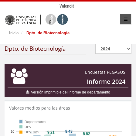
Valencià
Inicio
Dpto. de Biotecnología
Dpto. de Biotecnología
Encuestas PEGASUS
Informe 2024
Versión imprimible del informe de departamento
Valores medios para las áreas
Departamento
UPV
10
UPV Total