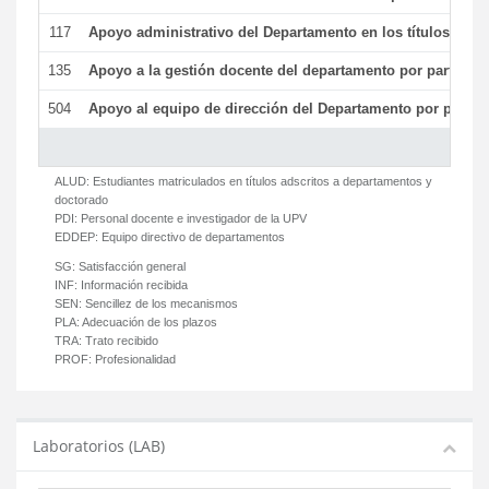
117
Apoyo administrativo del Departamento en los títulos de má
135
Apoyo a la gestión docente del departamento por parte d
504
Apoyo al equipo de dirección del Departamento por parte
ALUD:
Estudiantes matriculados en títulos adscritos a departamentos y
doctorado
PDI:
Personal docente e investigador de la UPV
EDDEP:
Equipo directivo de departamentos
SG:
Satisfacción general
INF:
Información recibida
SEN:
Sencillez de los mecanismos
PLA:
Adecuación de los plazos
TRA:
Trato recibido
PROF:
Profesionalidad
Laboratorios (LAB)