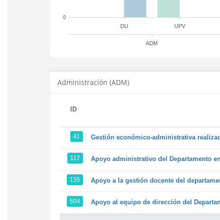
0
DU
UPV
ADM
Administración (ADM)
ID
41
Gestión económico-administrativa realiz
117
Apoyo administrativo del Departamento en l
135
Apoyo a la gestión docente del departame
504
Apoyo al equipo de dirección del Depart