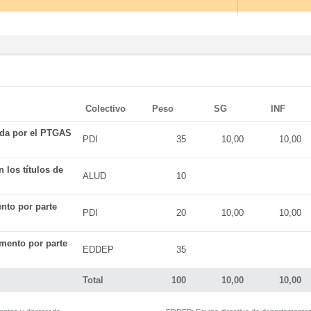
Colectivo
Peso
SG
INF
ada por el PTGAS
PDI
35
10,00
10,00
 los títulos de
ALUD
10
nto por parte
PDI
20
10,00
10,00
mento por parte
EDDEP
35
Total
100
10,00
10,00