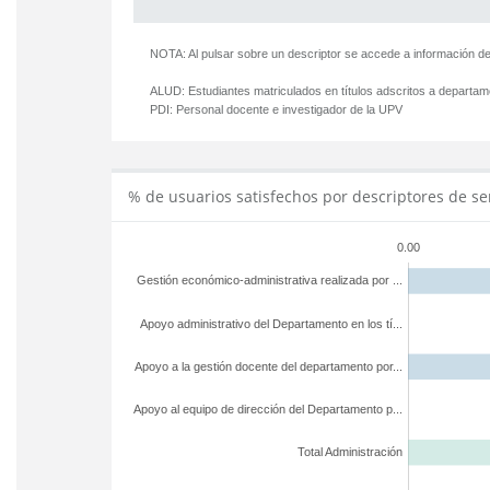
NOTA: Al pulsar sobre un descriptor se accede a información de
ALUD:
Estudiantes matriculados en títulos adscritos a departa
PDI:
Personal docente e investigador de la UPV
% de usuarios satisfechos por descriptores de se
0.00
Gestión económico-administrativa realizada por ...
Apoyo administrativo del Departamento en los tí...
Apoyo a la gestión docente del departamento por...
Apoyo al equipo de dirección del Departamento p...
Total Administración