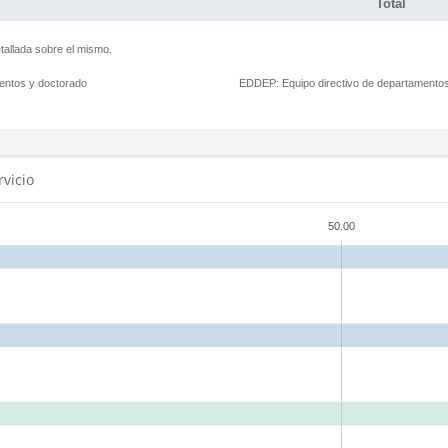
Total
tallada sobre el mismo.
mentos y doctorado
EDDEP:
Equipo directivo de departamento
rvicio
50.00