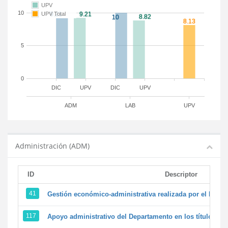
UPV
10
UPV Total
5
0
DIC
UPV
DIC
UPV
ADM
LAB
UPV
Administración (ADM)
ID
Descriptor
41
Gestión económico-administrativa realizada por el PTG
117
Apoyo administrativo del Departamento en los títulos de 