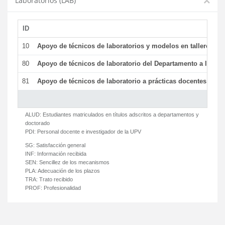
Laboratorios (LAB)
ID
De
10
Apoyo de técnicos de laboratorios y modelos en talleres/la
80
Apoyo de técnicos de laboratorio del Departamento a la acti
81
Apoyo de técnicos de laboratorio a prácticas docentes y ge
ALUD:
Estudiantes matriculados en títulos adscritos a departamentos y
doctorado
PDI:
Personal docente e investigador de la UPV
SG:
Satisfacción general
INF:
Información recibida
SEN:
Sencillez de los mecanismos
PLA:
Adecuación de los plazos
TRA:
Trato recibido
PROF:
Profesionalidad