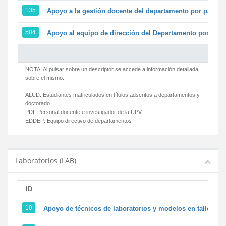
135
Apoyo a la gestión docente del departamento por parte
504
Apoyo al equipo de dirección del Departamento por par
NOTA: Al pulsar sobre un descriptor se accede a información detallada
sobre el mismo.
ALUD:
Estudiantes matriculados en títulos adscritos a departamentos y
doctorado
PDI:
Personal docente e investigador de la UPV
EDDEP:
Equipo directivo de departamentos
Laboratorios (LAB)
ID
D
10
Apoyo de técnicos de laboratorios y modelos en talleres/