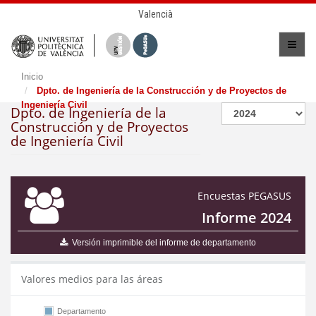
Valencià
Inicio
Dpto. de Ingeniería de la Construcción y de Proyectos de
Ingeniería Civil
Dpto. de Ingeniería de la
Construcción y de Proyectos
de Ingeniería Civil
Encuestas PEGASUS
Informe 2024
Versión imprimible del informe de departamento
Valores medios para las áreas
Departamento