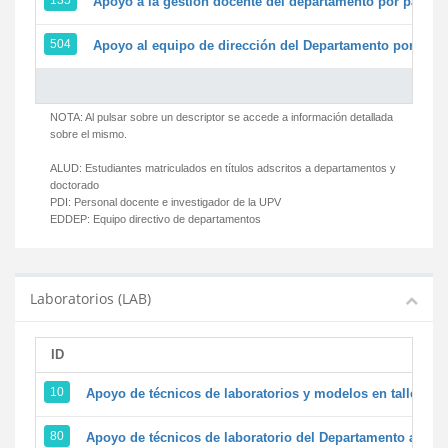
135
Apoyo a la gestión docente del departamento por parte
504
Apoyo al equipo de dirección del Departamento por par
NOTA: Al pulsar sobre un descriptor se accede a información detallada
sobre el mismo.
ALUD:
Estudiantes matriculados en títulos adscritos a departamentos y
doctorado
PDI:
Personal docente e investigador de la UPV
EDDEP:
Equipo directivo de departamentos
Laboratorios (LAB)
ID
D
10
Apoyo de técnicos de laboratorios y modelos en talleres/
80
Apoyo de técnicos de laboratorio del Departamento a la ac