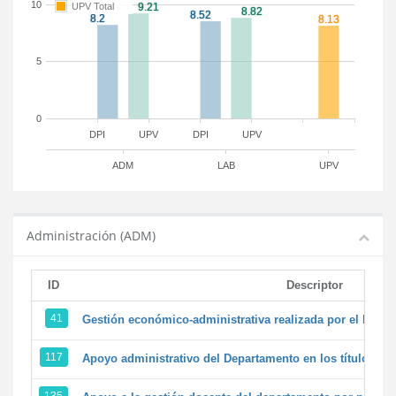
10
UPV Total
5
0
DPI
UPV
DPI
UPV
ADM
LAB
UPV
Administración (ADM)
ID
Descriptor
41
Gestión económico-administrativa realizada por el PTG
117
Apoyo administrativo del Departamento en los títulos de 