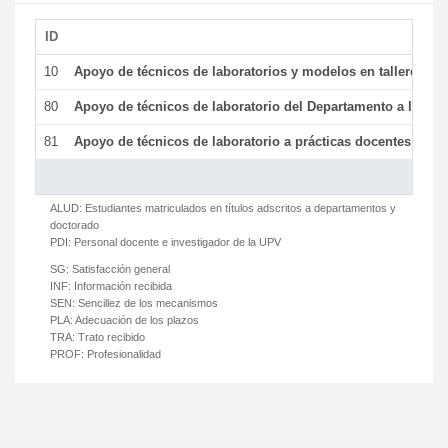
ID
De
10
Apoyo de técnicos de laboratorios y modelos en talleres/la
80
Apoyo de técnicos de laboratorio del Departamento a la acti
81
Apoyo de técnicos de laboratorio a prácticas docentes y ge
ALUD:
Estudiantes matriculados en títulos adscritos a departamentos y
doctorado
PDI:
Personal docente e investigador de la UPV
SG:
Satisfacción general
INF:
Información recibida
SEN:
Sencillez de los mecanismos
PLA:
Adecuación de los plazos
TRA:
Trato recibido
PROF:
Profesionalidad